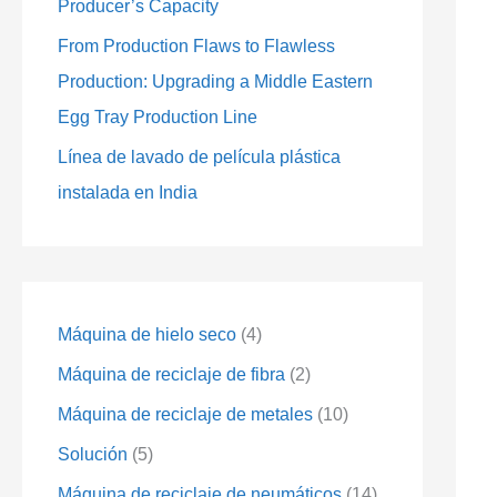
Producer’s Capacity
s
s
s
s
s
s
s
s
s
s
s
s
o
o
o
o
o
o
From Production Flaws to Flawless
s
s
s
s
s
s
Production: Upgrading a Middle Eastern
Egg Tray Production Line
Línea de lavado de película plástica
instalada en India
Máquina de hielo seco
4
Máquina de reciclaje de fibra
2
Máquina de reciclaje de metales
10
Solución
5
Máquina de reciclaje de neumáticos
14