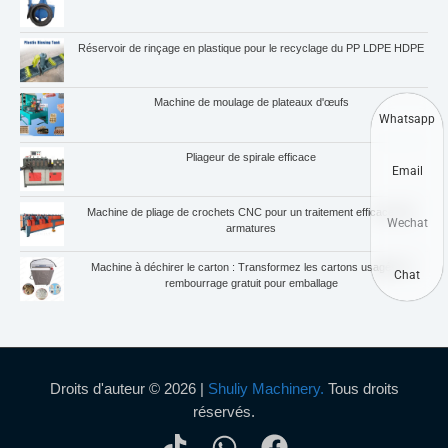
Réservoir de rinçage en plastique pour le recyclage du PP LDPE HDPE
Machine de moulage de plateaux d'œufs
Whatsapp
Pliageur de spirale efficace
Email
Machine de pliage de crochets CNC pour un traitement efficace des
Wechat
armatures
Machine à déchirer le carton : Transformez les cartons usagés en
Chat
rembourrage gratuit pour emballage
Droits d'auteur © 2026 |
Shuliy Machinery.
Tous droits
réservés.