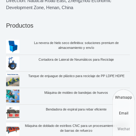
Dirección: Nautical Road East, Zhengzhou Economic
Development Zone, Henan, China
Productos
La nevera de hielo seco definitiva: soluciones premium de
almacenamiento y envío
Cortadora de Lateral de Neumáticos para Reciclaje
Tanque de enjuague de plástico para reciclaje de PP LDPE HDPE
Máquina de moldeo de bandejas de huevos
Whatsapp
Bendadora de espiral para rebar eficiente
Email
Máquina de doblado de estribos CNC para un procesamiento eficiente
Wechat
de barras de refuerzo