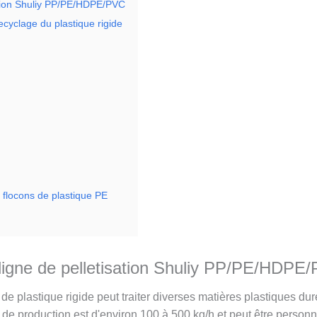
sation Shuliy PP/PE/HDPE/PVC
recyclage du plastique rigide
e flocons de plastique PE
a ligne de pelletisation Shuliy PP/PE/HDPE
n de plastique rigide peut traiter diverses matières plastiques d
té de production est d'environ 100 à 500 kg/h et peut être perso