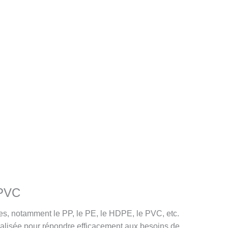
/PVC
ures, notamment le PP, le PE, le HDPE, le PVC, etc.
nnalisée pour répondre efficacement aux besoins de