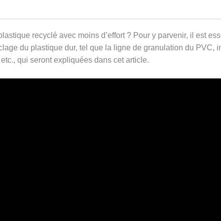
stique recyclé avec moins d’effort ? Pour y parvenir, il est ess
clage du plastique dur, tel que la ligne de granulation du PVC,
etc., qui seront expliquées dans cet article.