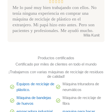
О





Me lo pasé muy bien trabajando con ellos. No
ц
tenía ninguna experiencia en comprar una
е
máquina de reciclaje de plástico en el
н
extranjero. Mi papá hizo esto antes. Pero son
к
pacientes y profesionales. Me ayudó mucho. ​
а
Mila Kunit
5
и
з
5
Productos certificados
Certificado por miles de clientes en todo el mundo
¡Trabajamos con varias máquinas de reciclaje de residuos
de calidad!
Equipos de reciclaje de
Máquina trituradora de
plástico.
neumáticos
Máquina de bandejas
Máquina de reciclaje de
de huevos
fibra
empacadora industrial
maquina para hacer