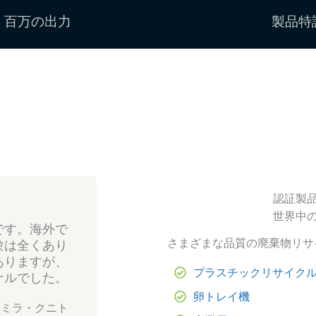
百万の出力
製品特
認証製
世界中
です。海外で
さまざまな品質の廃棄物リサ
験は全くあり
ありますが、
プラスチックリサイク
ナルでした。
卵トレイ機
ミラ・クニト