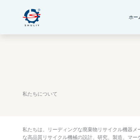
内
容
ホー
を
ス
キ
ッ
プ
私たちについて
私たちは、リーディングな廃棄物リサイクル機器メ
な高品質リサイクル機械の設計、研究、製造、マー