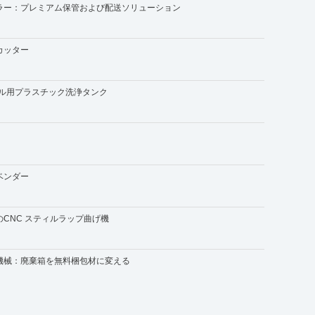
ラー：プレミアム保管および配送ソリューション
カッター
サイクル用プラスチック洗浄タンク
ベンダー
CNC スティルラップ曲げ機
機械：廃棄箱を無料梱包材に変える