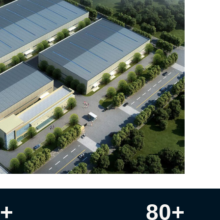
0
+
80
+