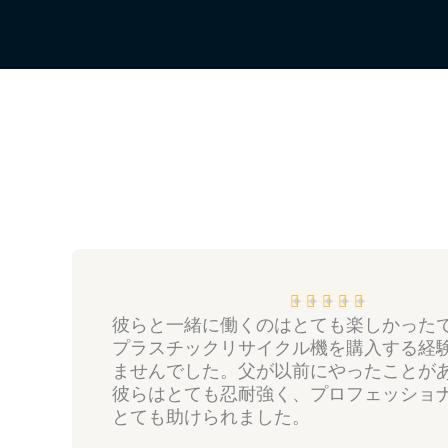
R
✦
✦
✦
✦
✦
彼らと一緒に働くのはとても楽しかった
a
プラスチックリサイクル機を購入する経
t
ませんでした。父が以前にやったことが
e
彼らはとても忍耐強く、プロフェッショ
d
とても助けられました。
5