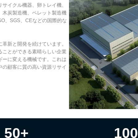
リサイクル機器、卵トレイ機、
、木炭製造機、ペレット製造機
SO、SGS、CEなどの国際的な
に革新と開発を続けています。
ることができる素晴らしい企業
ギーに変える機械です。これは
中の顧客に質の高い資源リサイ
50
+
10