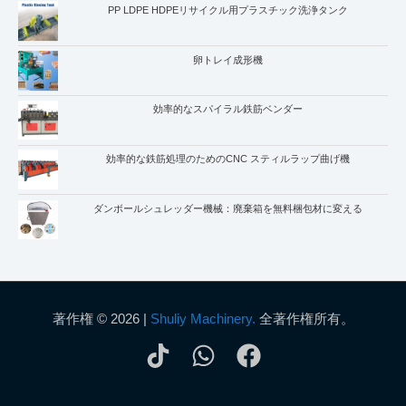
PP LDPE HDPEリサイクル用プラスチック洗浄タンク
卵トレイ成形機
Whatsapp
効率的なスパイラル鉄筋ベンダー
Email
効率的な鉄筋処理のためのCNC スティルラップ曲げ機
Wechat
Chat
ダンボールシュレッダー機械：廃棄箱を無料梱包材に変える
著作権 © 2026 |
Shuliy Machinery.
全著作権所有。