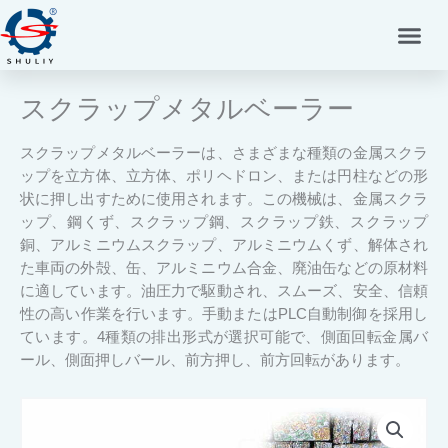
内
容
を
ス
スクラップメタルベーラー
キ
ッ
プ
スクラップメタルベーラーは、さまざまな種類の金属スクラ
ップを立方体、立方体、ポリヘドロン、または円柱などの形
状に押し出すために使用されます。この機械は、金属スクラ
ップ、鋼くず、スクラップ鋼、スクラップ鉄、スクラップ
銅、アルミニウムスクラップ、アルミニウムくず、解体され
た車両の外殻、缶、アルミニウム合金、廃油缶などの原材料
に適しています。油圧力で駆動され、スムーズ、安全、信頼
性の高い作業を行います。手動またはPLC自動制御を採用し
ています。4種類の排出形式が選択可能で、側面回転金属バ
ール、側面押しバール、前方押し、前方回転があります。