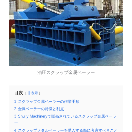
油圧スクラップ金属ベーラー
目次
非表示
1
スクラップ金属ベーラーの作業手順
2
金属ベーラーの特徴と利点
3
Shuliy Machineryで販売されているスクラップ金属ベーラ
ー
4
スクラップメタルベーラーを購入する際に考慮すべきこと