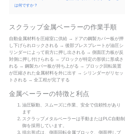
は何ですか？
スクラップ金属ベーラーの作業手順
自動金属材料を圧縮室に供給 → ドアの鋼製カバー板が押
し下げられロックされる → 後部プレスプレートが油圧シ
リンダーによって前方に押し出される → 側面圧力板が反
対側に押し付けられる → ブロックが特定の形状に形成さ
れる → 鋼製カバー板が持ち上がる → ブロック回転装置
が圧縮された金属材料を外に出す → シリンダーがリセッ
トされる → 全工程が完了する
金属ベーラーの特徴と利点
油圧駆動、スムーズに作業、安全で信頼性があり
ます
スクラップメタルベーラーは手動またはPLC自動制
御を採用しています。
排出形式は、側面回転金属ブロック、側面押しブ