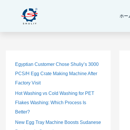
内
容
ホー
を
ス
キ
ッ
プ
9
9
5
3
5
3
2
2
1
1
4
4
1
1
2
2
2
2
個
個
個
個
個
個
個
個
0
0
個
個
4
4
個
個
3
3
Egyptian Customer Chose Shuliy’s 3000
の
の
の
の
の
の
の
の
個
個
の
の
個
個
の
の
個
個
PCS/H Egg Crate Making Machine After
商
商
商
商
商
商
商
商
の
の
商
商
の
の
商
商
の
の
Factory Visit
品
品
品
品
品
品
品
品
商
商
品
品
商
商
品
品
商
商
Hot Washing vs Cold Washing for PET
品
品
品
品
品
品
Flakes Washing: Which Process Is
Better?
New Egg Tray Machine Boosts Sudanese