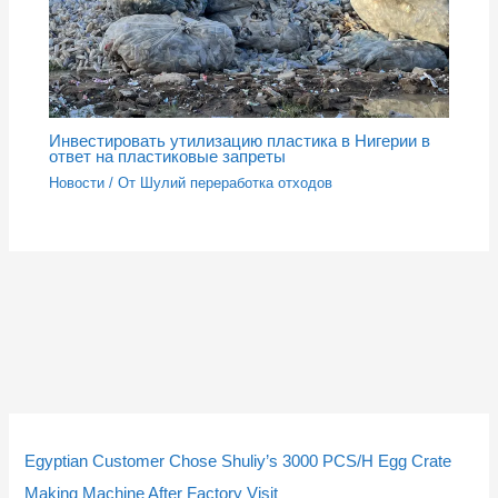
Инвестировать утилизацию пластика в Нигерии в
ответ на пластиковые запреты
Новости
/ От
Шулий переработка отходов
5
5
2
2
4
4
9
9
1
1
2
3
2
3
1
1
2
2
т
т
т
т
т
т
т
т
4
4
т
т
т
т
0
0
3
3
Egyptian Customer Chose Shuliy’s 3000 PCS/H Egg Crate
о
о
о
о
о
о
о
о
т
т
о
о
о
о
т
т
т
т
Making Machine After Factory Visit