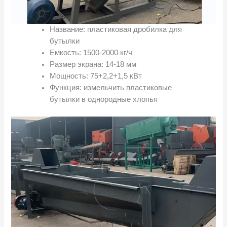
Название: пластиковая дробилка для
бутылки
Емкость: 1500-2000 кг/ч
Размер экрана: 14-18 мм
Мощность: 75+2,2+1,5 кВт
Функция: измельчить пластиковые
бутылки в однородные хлопья