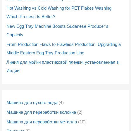
в
в
в
в
в
в
в
в
о
о
в
в
в
в
о
о
о
о
Hot Washing vs Cold Washing for PET Flakes Washing:
а
а
а
а
а
а
а
а
в
в
а
а
а
а
в
в
в
в
Which Process Is Better?
р
р
р
р
р
р
р
р
а
а
р
р
р
р
а
а
а
а
New Egg Tray Machine Boosts Sudanese Producer’s
о
о
а
а
а
а
о
о
р
р
а
а
а
а
р
р
р
р
Capacity
в
в
в
в
о
о
о
о
а
а
From Production Flaws to Flawless Production: Upgrading a
в
в
в
в
Middle Eastern Egg Tray Production Line
Линия для мойки пластиковой пленки, установленная в
Индии
Машина для сухого льда
4
Машина для переработки волокна
2
Машина для переработки металла
10