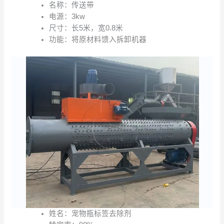
名称：传送带
电源：3kw
尺寸：长5米，宽0.8米
功能：将原材料馈入拆卸机器
姓名：宠物瓶标签去除剂