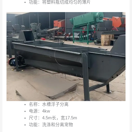
功能：将塑料瓶切成均匀的薄片
名称：水槽浮子分离
电源：4kw
尺寸：4.5m长，宽17.5m
功能：洗涤和分离宠物