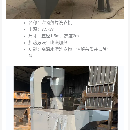
名称：宠物薄片洗衣机
电源：7.5kW
尺寸：直径1.5m，高度2m
加热方法：电磁加热
功能：高温水清洗宠物，溶解杂质并去除气
味