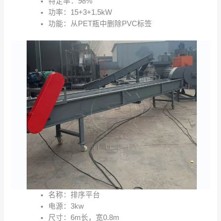
特定率：98%
功率：15+3+1.5kW
功能：从PET瓶中删除PVC标签
名称：排序平台
电源：3kw
尺寸：6m长，宽0.8m