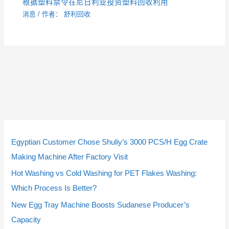
根据塑料禁令在尼日利亚投资塑料回收利用
消息
/ 作者：
舒利回收
4
9
2
4
9
2
5
5
2
3
2
3
1
1
2
1
1
2
个
个
个
个
个
个
个
个
个
个
个
个
0
4
3
0
4
3
Egyptian Customer Chose Shuliy’s 3000 PCS/H Egg Crate
产
产
产
产
产
产
产
产
产
产
产
产
个
个
个
个
个
个
Making Machine After Factory Visit
品
品
品
品
品
品
品
品
品
品
品
品
产
产
产
产
产
产
Hot Washing vs Cold Washing for PET Flakes Washing:
品
品
品
品
品
品
Which Process Is Better?
New Egg Tray Machine Boosts Sudanese Producer’s
Capacity