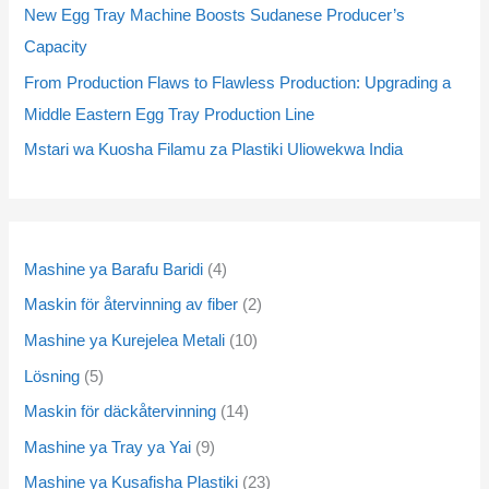
u
u
u
u
u
u
u
u
d
d
d
d
u
u
d
d
u
u
New Egg Tray Machine Boosts Sudanese Producer’s
c
c
c
c
c
c
c
c
u
u
u
u
c
c
u
u
c
c
Capacity
t
t
t
t
t
t
t
t
c
c
c
c
t
t
c
c
t
t
From Production Flaws to Flawless Production: Upgrading a
s
s
s
s
s
s
s
s
t
t
t
t
s
s
t
t
s
s
Middle Eastern Egg Tray Production Line
s
s
s
s
s
s
Mstari wa Kuosha Filamu za Plastiki Uliowekwa India
Mashine ya Barafu Baridi
4
Maskin för återvinning av fiber
2
Mashine ya Kurejelea Metali
10
Lösning
5
Maskin för däckåtervinning
14
Mashine ya Tray ya Yai
9
Mashine ya Kusafisha Plastiki
23