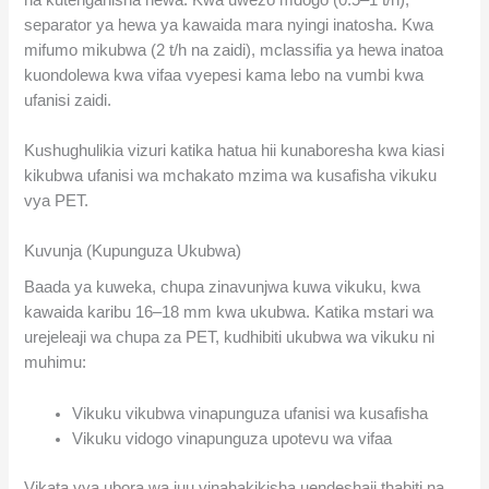
separator ya hewa ya kawaida mara nyingi inatosha. Kwa
mifumo mikubwa (2 t/h na zaidi), mclassifia ya hewa inatoa
kuondolewa kwa vifaa vyepesi kama lebo na vumbi kwa
ufanisi zaidi.
Kushughulikia vizuri katika hatua hii kunaboresha kwa kiasi
kikubwa ufanisi wa mchakato mzima wa kusafisha vikuku
vya PET.
Kuvunja (Kupunguza Ukubwa)
Baada ya kuweka, chupa zinavunjwa kuwa vikuku, kwa
kawaida karibu 16–18 mm kwa ukubwa. Katika mstari wa
urejeleaji wa chupa za PET, kudhibiti ukubwa wa vikuku ni
muhimu:
Vikuku vikubwa vinapunguza ufanisi wa kusafisha
Vikuku vidogo vinapunguza upotevu wa vifaa
Vikata vya ubora wa juu vinahakikisha uendeshaji thabiti na