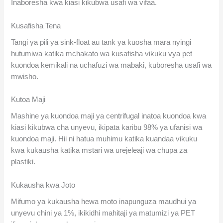
Inaboresha kwa kiasi kikubwa usafi wa vifaa.
Kusafisha Tena
Tangi ya pili ya sink-float au tank ya kuosha mara nyingi
hutumiwa katika mchakato wa kusafisha vikuku vya pet
kuondoa kemikali na uchafuzi wa mabaki, kuboresha usafi wa
mwisho.
Kutoa Maji
Mashine ya kuondoa maji ya centrifugal inatoa kuondoa kwa
kiasi kikubwa cha unyevu, ikipata karibu 98% ya ufanisi wa
kuondoa maji. Hii ni hatua muhimu katika kuandaa vikuku
kwa kukausha katika mstari wa urejeleaji wa chupa za
plastiki.
Kukausha kwa Joto
Mifumo ya kukausha hewa moto inapunguza maudhui ya
unyevu chini ya 1%, ikikidhi mahitaji ya matumizi ya PET