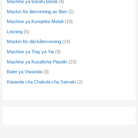
Mashine ya Barafu Baridi
4
Maskin för återvinning av fiber
2
Mashine ya Kurejelea Metali
10
Lösning
5
Maskin för däckåtervinning
14
Mashine ya Tray ya Yai
9
Mashine ya Kusafisha Plastiki
23
Baler ya Viwanda
3
Kiwanda cha Chakula cha Samaki
2