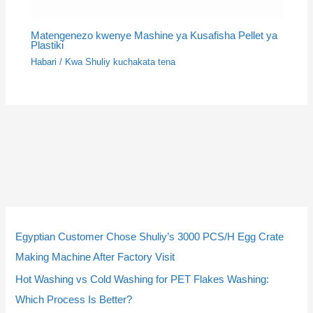
Matengenezo kwenye Mashine ya Kusafisha Pellet ya
Plastiki
Habari
/ Kwa
Shuliy kuchakata tena
5
5
3
3
9
9
4
4
1
1
1
1
2
2
2
2
2
2
p
p
p
p
p
p
p
p
4
4
0
0
p
p
3
3
p
p
Egyptian Customer Chose Shuliy’s 3000 PCS/H Egg Crate
r
r
r
r
r
r
r
r
p
p
p
p
r
r
p
p
r
r
Making Machine After Factory Visit
o
o
o
o
o
o
o
o
r
r
r
r
o
o
r
r
o
o
Hot Washing vs Cold Washing for PET Flakes Washing:
d
d
d
d
d
d
d
d
o
o
o
o
d
d
o
o
d
d
Which Process Is Better?