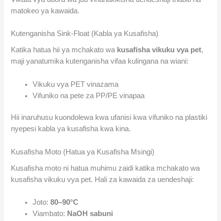
matokeo ya kawaida.
Kutenganisha Sink-Float (Kabla ya Kusafisha)
Katika hatua hii ya mchakato wa
kusafisha vikuku vya pet
,
maji yanatumika kutenganisha vifaa kulingana na wiani:
Vikuku vya PET vinazama
Vifuniko na pete za PP/PE vinapaa
Hii inaruhusu kuondolewa kwa ufanisi kwa vifuniko na plastiki
nyepesi kabla ya kusafisha kwa kina.
Kusafisha Moto (Hatua ya Kusafisha Msingi)
Kusafisha moto ni hatua muhimu zaidi katika mchakato wa
kusafisha vikuku vya pet. Hali za kawaida za uendeshaji:
Joto:
80–90°C
Viambato:
NaOH sabuni