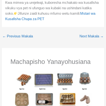
Kwa mimea ya urejeleaji, kuboresha mchakato wa kusafisha
vikuku vya pet ni ufunguo wa kubaki na ushindani katika
soko.
Jifunze zaidi kuhusu mfumo wetu kamili:
Mstari wa
Kusafisha Chupa za PET
←
Previous Makala
Next Makala
→
Machapisho Yanayohusiana