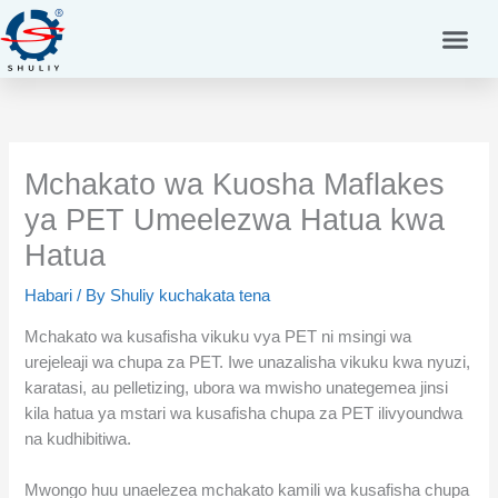
Skip
to
content
Mchakato wa Kuosha Maflakes
ya PET Umeelezwa Hatua kwa
Hatua
Habari
/ By
Shuliy kuchakata tena
Mchakato wa kusafisha vikuku vya PET ni msingi wa
urejeleaji wa chupa za PET. Iwe unazalisha vikuku kwa nyuzi,
karatasi, au pelletizing, ubora wa mwisho unategemea jinsi
kila hatua ya mstari wa kusafisha chupa za PET ilivyoundwa
na kudhibitiwa.
Mwongo huu unaelezea mchakato kamili wa kusafisha chupa