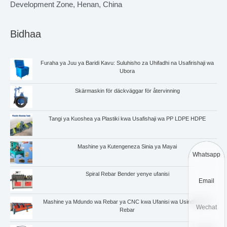
Development Zone, Henan, China
Bidhaa
Furaha ya Juu ya Baridi Kavu: Suluhisho za Uhifadhi na Usafirishaji wa
Ubora
Skärmaskin för däckväggar för återvinning
Tangi ya Kuoshea ya Plastiki kwa Usafishaji wa PP LDPE HDPE
Mashine ya Kutengeneza Sinia ya Mayai
Whatsapp
Spiral Rebar Bender yenye ufanisi
Email
Mashine ya Mdundo wa Rebar ya CNC kwa Ufanisi wa Usindikaji wa
Wechat
Rebar