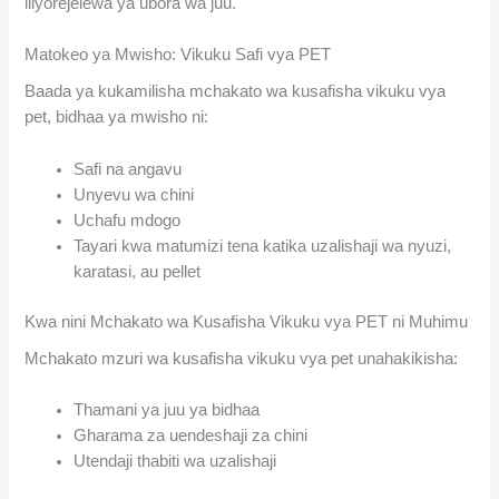
iliyorejelewa ya ubora wa juu.
Matokeo ya Mwisho: Vikuku Safi vya PET
Baada ya kukamilisha mchakato wa kusafisha vikuku vya
pet, bidhaa ya mwisho ni:
Safi na angavu
Unyevu wa chini
Uchafu mdogo
Tayari kwa matumizi tena katika uzalishaji wa nyuzi,
karatasi, au pellet
Kwa nini Mchakato wa Kusafisha Vikuku vya PET ni Muhimu
Mchakato mzuri wa kusafisha vikuku vya pet unahakikisha:
Thamani ya juu ya bidhaa
Gharama za uendeshaji za chini
Utendaji thabiti wa uzalishaji