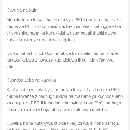
Kuvunja na Kula
Mchakato wa kusafisha vikuku vya PET huanza na bales za
chupa za PET zilizoshinikizwa. Kivunja bale kinafungua vifaa
vilivyoshikamana na kuhakikisha usambazaji thabiti na wa
kawaida kwenye mstari wa urejeleaji.
Katika hatua hii, uchafuzi mkubwa kama vile chuma, mawe,
na taka kubwa zinaweza kuondolewa ili kulinda vifaa vya
chini.
Kuondoa Lebo na Kuweka
Katika hatua ya awali ya mstari wa kusafisha chupa za PET,
chupa kwanza zinashughulikiwa na mashine ya kuondoa lebo
za chupa za PET ili kuondoa lebo nyingi, hasa PVC, ambayo
inaweza kuathiri vibaya ubora wa vikuku vya mwisho.
Kuweka kisha hufanywa kupitia ukaguzi wa mikono pamoja
na kutenganisha hewa. Kwa uwezo mdogo (0.5–1 t/h),