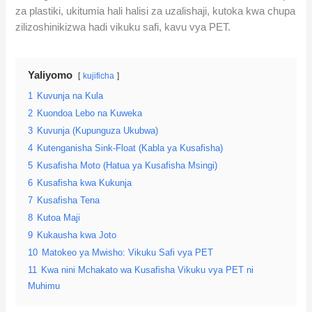
za plastiki, ukitumia hali halisi za uzalishaji, kutoka kwa chupa
zilizoshinikizwa hadi vikuku safi, kavu vya PET.
Yaliyomo
kujificha
1
Kuvunja na Kula
2
Kuondoa Lebo na Kuweka
3
Kuvunja (Kupunguza Ukubwa)
4
Kutenganisha Sink-Float (Kabla ya Kusafisha)
5
Kusafisha Moto (Hatua ya Kusafisha Msingi)
6
Kusafisha kwa Kukunja
7
Kusafisha Tena
8
Kutoa Maji
9
Kukausha kwa Joto
10
Matokeo ya Mwisho: Vikuku Safi vya PET
11
Kwa nini Mchakato wa Kusafisha Vikuku vya PET ni
Muhimu