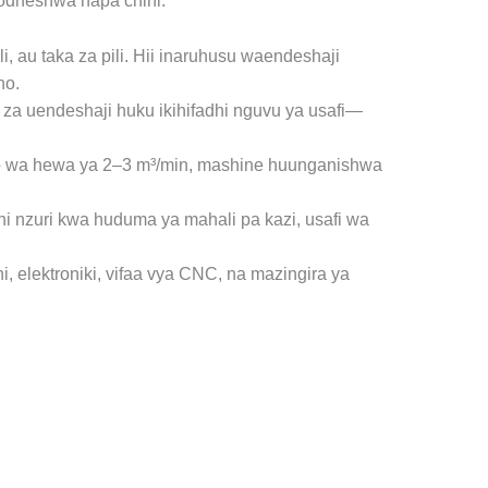
rodheshwa hapa chini:
, au taka za pili. Hii inaruhusu waendeshaji
ho.
a uendeshaji huku ikihifadhi nguvu ya usafi—
riko wa hewa ya 2–3 m³/min, mashine huunganishwa
i nzuri kwa huduma ya mahali pa kazi, usafi wa
, elektroniki, vifaa vya CNC, na mazingira ya