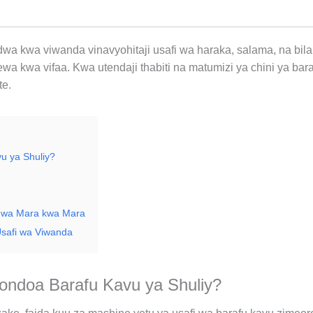
 kwa viwanda vinavyohitaji usafi wa haraka, salama, na bila m
lewa kwa vifaa. Kwa utendaji thabiti na matumizi ya chini ya 
te.
u ya Shuliy?
u wa Mara kwa Mara
safi wa Viwanda
ondoa Barafu Kavu ya Shuliy?