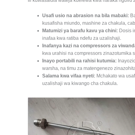
Ili kuwasaidia wateja kuelewa kwa haraka nguvu z
Usafi usio na abrasion na bila mabaki:
Ba
kusafisha miundo, mashine za chakula, cabi
Matumizi ya barafu kavu ya chini:
Dosis i
inafaa kwa ratiba ndefu za uzalishaji.
Inafanya kazi na compressors za viwand
kwa urahisi na compressors zinazotumika s
Inayo portabili na rahisi kutumia:
Inayozid
warsha, na timu za matengenezo zinazohita
Salama kwa vifaa nyeti:
Mchakato wa usafi
uzalishaji wa kiwango cha chakula.