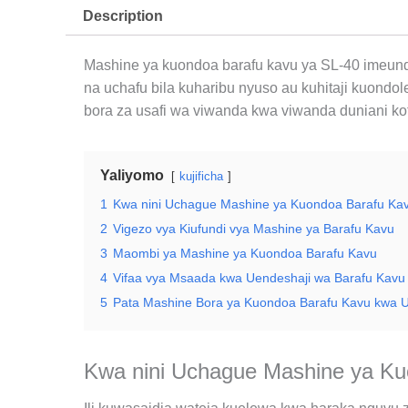
Description
Mashine ya kuondoa barafu kavu ya SL-40 imeundwa
na uchafu bila kuharibu nyuso au kuhitaji kuondo
bora za usafi wa viwanda kwa viwanda duniani ko
Yaliyomo
kujificha
1
Kwa nini Uchague Mashine ya Kuondoa Barafu Kav
2
Vigezo vya Kiufundi vya Mashine ya Barafu Kavu
3
Maombi ya Mashine ya Kuondoa Barafu Kavu
4
Vifaa vya Msaada kwa Uendeshaji wa Barafu Kav
5
Pata Mashine Bora ya Kuondoa Barafu Kavu kwa U
Kwa nini Uchague Mashine ya Ku