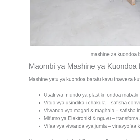
mashine za kuondoa 
Maombi ya Mashine ya Kuondoa 
Mashine yetu ya kuondoa barafu kavu inaweza kutu
Usafi wa miundo ya plastiki: ondoa mabaki 
Vituo vya usindikaji chakula – safisha conv
Viwanda vya magari & maghala – safisha i
Mifumo ya Elektroniki & nguvu – transfoma saf
Vifaa vya viwanda vya jumla – vinavyofaa