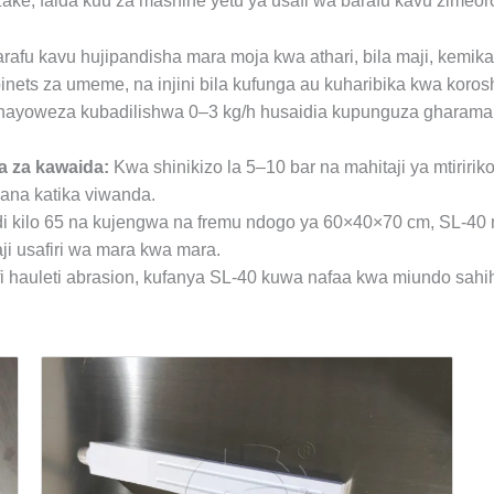
ake, faida kuu za mashine yetu ya usafi wa barafu kavu zimeo
rafu kavu hujipandisha mara moja kwa athari, bila maji, kemikali
nets za umeme, na injini bila kufunga au kuharibika kwa koros
nayoweza kubadilishwa 0–3 kg/h husaidia kupunguza gharama z
a za kawaida:
Kwa shinikizo la 5–10 bar na mahitaji ya mtiri
ana katika viwanda.
i kilo 65 na kujengwa na fremu ndogo ya 60×40×70 cm, SL-40 n
ji usafiri wa mara kwa mara.
 hauleti abrasion, kufanya SL-40 kuwa nafaa kwa miundo sahihi