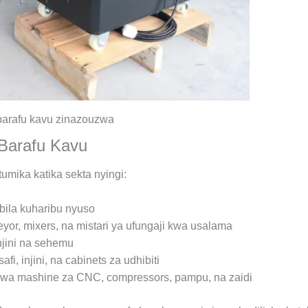
barafu kavu zinazouzwa
Barafu Kavu
mika katika sekta nyingi:
bila kuharibu nyuso
eyor, mixers, na mistari ya ufungaji kwa usalama
njini na sehemu
i, injini, na cabinets za udhibiti
 kwa mashine za CNC, compressors, pampu, na zaidi