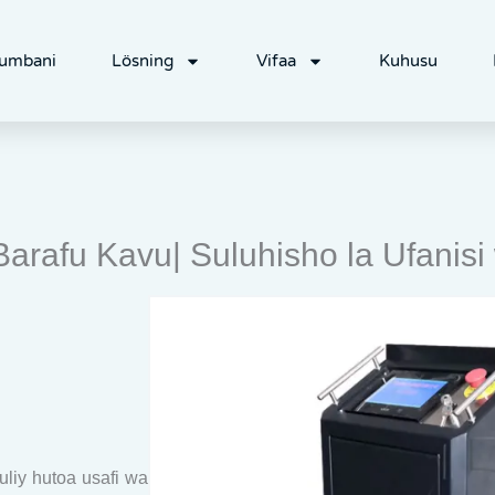
umbani
Lösning
Vifaa
Kuhusu
arafu Kavu| Suluhisho la Ufanisi
liy hutoa usafi wa