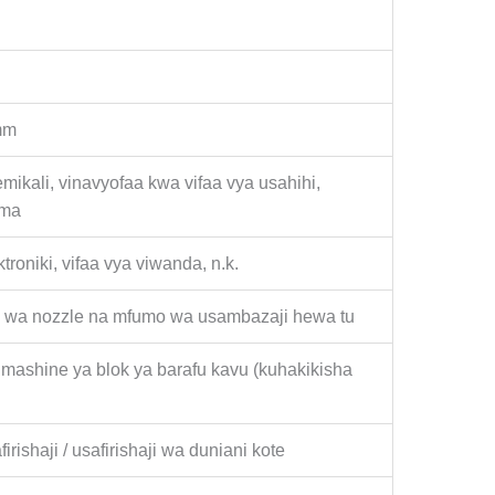
mm
emikali, vinavyofaa kwa vifaa vya usahihi,
ama
troniki, vifaa vya viwanda, n.k.
 wa nozzle na mfumo wa usambazaji hewa tu
/ mashine ya blok ya barafu kavu (kuhakikisha
rishaji / usafirishaji wa duniani kote