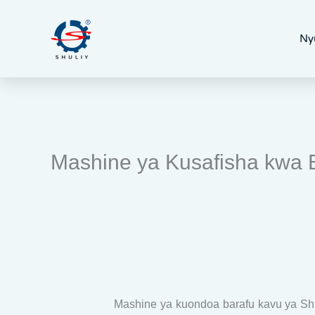
Skip
to
Ny
content
Mashine ya Kusafisha kwa B
Mashine ya kuondoa barafu kavu ya Shu