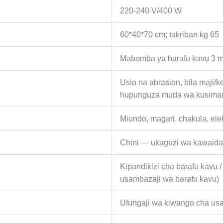
220-240 V/400 W
60*40*70 cm; takriban kg 65
Mabomba ya barafu kavu 3 
Usio na abrasion, bila maji/k
hupunguza muda wa kusim
Miundo, magari, chakula, elek
Chini — ukaguzi wa kawaida
Kipandikizi cha barafu kavu 
usambazaji wa barafu kavu)
Ufungaji wa kiwango cha usafi