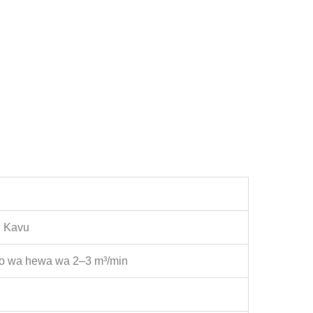
u Kavu
riko wa hewa wa 2–3 m³/min