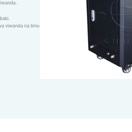
viwanda.
baki.
wa viwanda na timu