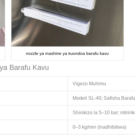
nozzle ya mashine ya kuondoa barafu kavu
 ya Barafu Kavu
Vigezo Muhimu
Modeli SL-40; Safisha Baraf
Shinikizo la 5–10 bar; mtiri
0–3 kg/min (inadhibitiwa)