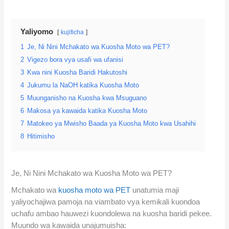
Yaliyomo
kujificha
1
Je, Ni Nini Mchakato wa Kuosha Moto wa PET?
2
Vigezo bora vya usafi wa ufanisi
3
Kwa nini Kuosha Baridi Hakutoshi
4
Jukumu la NaOH katika Kuosha Moto
5
Muunganisho na Kuosha kwa Msuguano
6
Makosa ya kawaida katika Kuosha Moto
7
Matokeo ya Mwisho Baada ya Kuosha Moto kwa Usahihi
8
Hitimisho
Je, Ni Nini Mchakato wa Kuosha Moto wa PET?
Mchakato wa
kuosha moto wa PET
unatumia maji
yaliyochajiwa pamoja na viambato vya kemikali kuondoa
uchafu ambao hauwezi kuondolewa na kuosha baridi pekee.
Muundo wa kawaida unajumuisha: