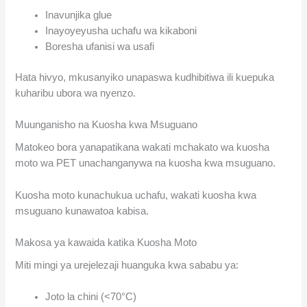
Inavunjika glue
Inayoyeyusha uchafu wa kikaboni
Boresha ufanisi wa usafi
Hata hivyo, mkusanyiko unapaswa kudhibitiwa ili kuepuka
kuharibu ubora wa nyenzo.
Muunganisho na Kuosha kwa Msuguano
Matokeo bora yanapatikana wakati mchakato wa kuosha
moto wa PET unachanganywa na kuosha kwa msuguano.
Kuosha moto kunachukua uchafu, wakati kuosha kwa
msuguano kunawatoa kabisa.
Makosa ya kawaida katika Kuosha Moto
Miti mingi ya urejelezaji huanguka kwa sababu ya:
Joto la chini (<70°C)