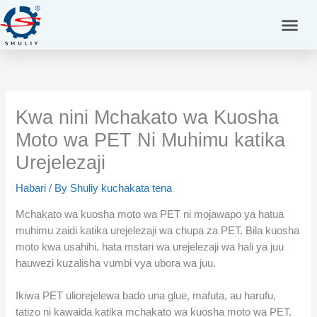
Skip
to
content
Kwa nini Mchakato wa Kuosha
Moto wa PET Ni Muhimu katika
Urejelezaji
Habari
/ By
Shuliy kuchakata tena
Mchakato wa kuosha moto wa PET ni mojawapo ya hatua
muhimu zaidi katika urejelezaji wa chupa za PET. Bila kuosha
moto kwa usahihi, hata mstari wa urejelezaji wa hali ya juu
hauwezi kuzalisha vumbi vya ubora wa juu.
Ikiwa PET uliorejelewa bado una glue, mafuta, au harufu,
tatizo ni kawaida katika mchakato wa kuosha moto wa PET.