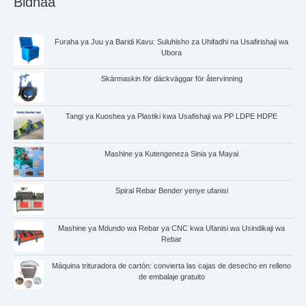
Bidhaa
Furaha ya Juu ya Baridi Kavu: Suluhisho za Uhifadhi na Usafirishaji wa
Ubora
Skärmaskin för däckväggar för återvinning
Tangi ya Kuoshea ya Plastiki kwa Usafishaji wa PP LDPE HDPE
Mashine ya Kutengeneza Sinia ya Mayai
Whatsapp
Spiral Rebar Bender yenye ufanisi
Email
Mashine ya Mdundo wa Rebar ya CNC kwa Ufanisi wa Usindikaji wa
Wechat
Rebar
Máquina trituradora de cartón: convierta las cajas de desecho en relleno
Chat
de embalaje gratuito