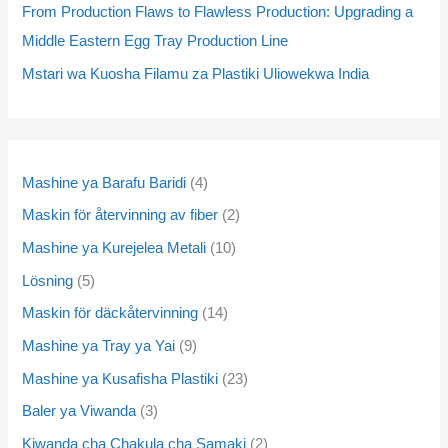
From Production Flaws to Flawless Production: Upgrading a
s
s
s
s
s
s
s
s
t
t
t
t
s
s
t
t
s
s
Middle Eastern Egg Tray Production Line
s
s
s
s
s
s
Mstari wa Kuosha Filamu za Plastiki Uliowekwa India
Mashine ya Barafu Baridi
4
Maskin för återvinning av fiber
2
Mashine ya Kurejelea Metali
10
Lösning
5
Maskin för däckåtervinning
14
Mashine ya Tray ya Yai
9
Mashine ya Kusafisha Plastiki
23
Baler ya Viwanda
3
Kiwanda cha Chakula cha Samaki
2