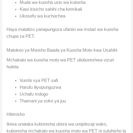
Muda wa kuosha usio wa kutosha
Kiasi kisicho sahihi cha kemikali
Ukosefu wa kuchochea
Haya matatizo yanapunguza ufanisi wa mstari wa kuosha
chupa za PET.
Matokeo ya Mwisho Baada ya Kuosha Moto kwa Usahihi
Mchakato wa kuosha moto wa PET ulioboreshwa vizuri
huleta:
Vumbi vya PET safi
Harufu iliyopunguzwa
Uchafu mdogo
Thamani ya soko ya juu
Hitimisho
Ikiwa unataka kuboresha ubora wa urejelezaji wako,
kuboresha mchakato wa kuosha moto wa PET ni suluhisho la