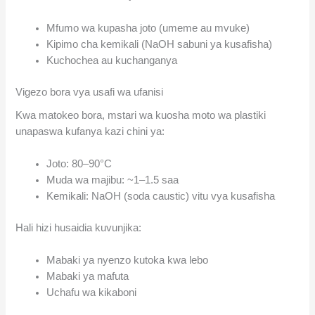
Mfumo wa kupasha joto (umeme au mvuke)
Kipimo cha kemikali (NaOH sabuni ya kusafisha)
Kuchochea au kuchanganya
Vigezo bora vya usafi wa ufanisi
Kwa matokeo bora, mstari wa kuosha moto wa plastiki
unapaswa kufanya kazi chini ya:
Joto: 80–90°C
Muda wa majibu: ~1–1.5 saa
Kemikali: NaOH (soda caustic) vitu vya kusafisha
Hali hizi husaidia kuvunjika:
Mabaki ya nyenzo kutoka kwa lebo
Mabaki ya mafuta
Uchafu wa kikaboni