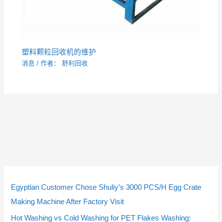
塑料颗粒回收机的维护
消息
/ 作者：
舒利回收
4
9
2
4
9
2
5
5
2
3
2
3
1
1
2
1
1
2
个
个
个
个
个
个
个
个
个
个
个
个
0
4
3
0
4
3
Egyptian Customer Chose Shuliy’s 3000 PCS/H Egg Crate
产
产
产
产
产
产
产
产
产
产
产
产
个
个
个
个
个
个
Making Machine After Factory Visit
品
品
品
品
品
品
品
品
品
品
品
品
产
产
产
产
产
产
Hot Washing vs Cold Washing for PET Flakes Washing: