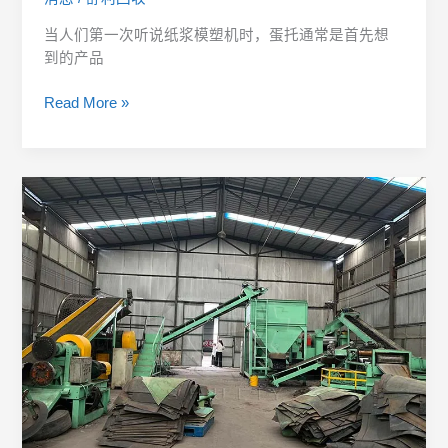
当人们第一次听说纸浆模塑机时，蛋托通常是首先想
到的产品
Read More »
五
个
布
局
错
误，
严
重
影
响
破
碎