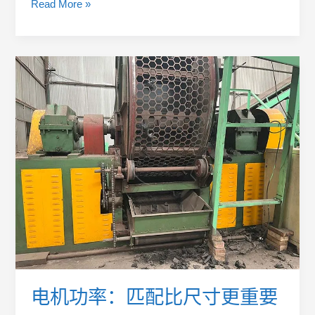
Read More »
电
机
功
率：
匹
配
比
尺
寸
更
重
要
电机功率：匹配比尺寸更重要