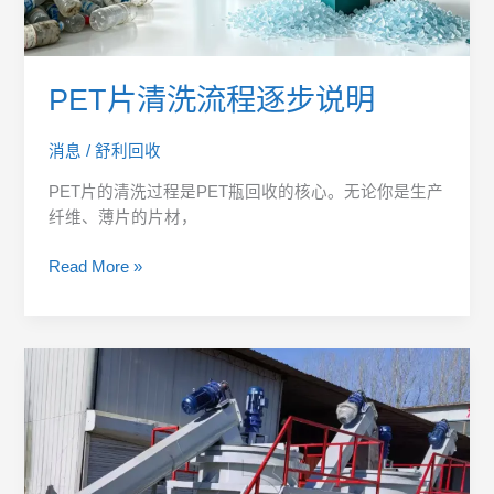
PET片清洗流程逐步说明
消息
/
舒利回收
PET片的清洗过程是PET瓶回收的核心。无论你是生产
纤维、薄片的片材，
Read More »
为
什
么
PET
热
洗