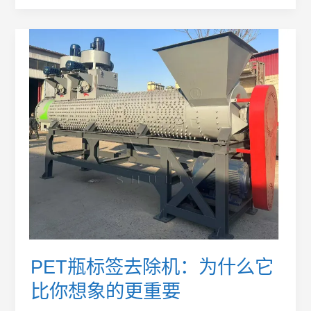
PET
瓶
标
签
去
除
机：
为
什
么
它
比
你
想
象
PET瓶标签去除机：为什么它
的
比你想象的更重要
更
重