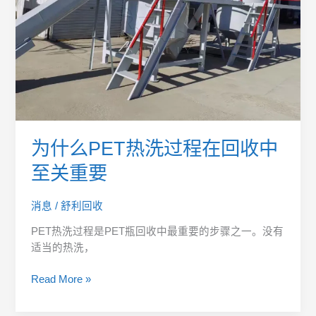
过
程
在
回
收
中
至
关
重
为什么PET热洗过程在回收中
要
至关重要
消息
/
舒利回收
PET热洗过程是PET瓶回收中最重要的步骤之一。没有
适当的热洗，
Read More »