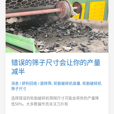
子
尺
寸
会
让
你
的
产
量
减
半
错误的筛子尺寸会让你的产量
减半
消息
/
舒利回收
/
旋转筛
,
轮胎破碎机容量
,
轮胎破碎机
筛子尺寸
选择错误的轮胎破碎机筛网尺寸可能会将你的产量降
低50%。大多数操作员关注刀片和