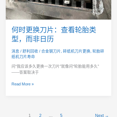
类
型，
而
非
日
何时更换刀片：查看轮胎类
历
型，而非日历
消息
/
舒利回收
/
合金钢刀片
,
碎纸机刀片更换
,
轮胎碎
纸机刀片寿命
问“我应该多久更换一次刀片”就像问“轮胎能用多久”
——答案取决于
Read More »
1
2
…
5
Next
→