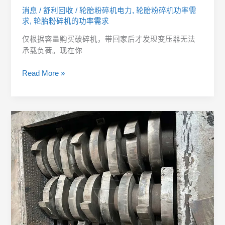
消息
/
舒利回收
/
轮胎粉碎机电力
,
轮胎粉碎机功率需
求
,
轮胎粉碎机的功率需求
仅根据容量购买破碎机，带回家后才发现变压器无法
承载负荷。现在你
Read More »
何
时
更
换
刀
片：
查
看
轮
胎