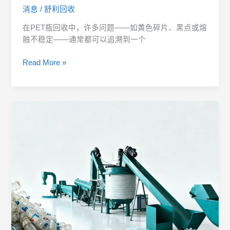
消息
/
舒利回收
要
在PET瓶回收中，许多问题——如黄色碎片、黑点或熔
融不稳定——通常都可以追溯到一个
Read More »
PET
片
清
洗
流
程
逐
步
说
明