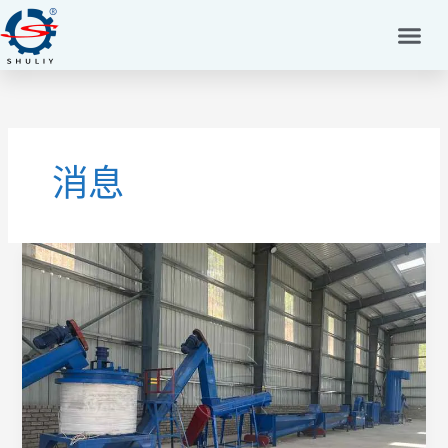
跳
至
内
容
消息
Hot
Washing
vs
Cold
Washing
for
PET
Flakes
Washing: