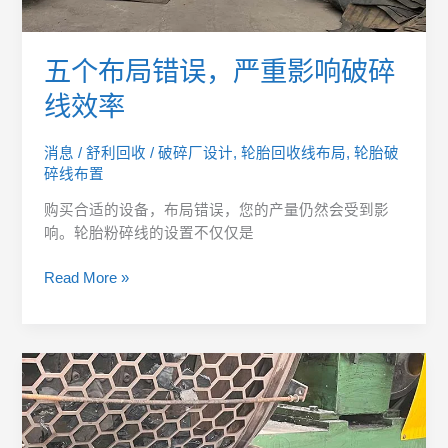
线
效
率
五个布局错误，严重影响破碎
线效率
消息
/
舒利回收
/
破碎厂设计
,
轮胎回收线布局
,
轮胎破
碎线布置
购买合适的设备，布局错误，您的产量仍然会受到影
响。轮胎粉碎线的设置不仅仅是
Read More »
错
误
的
筛