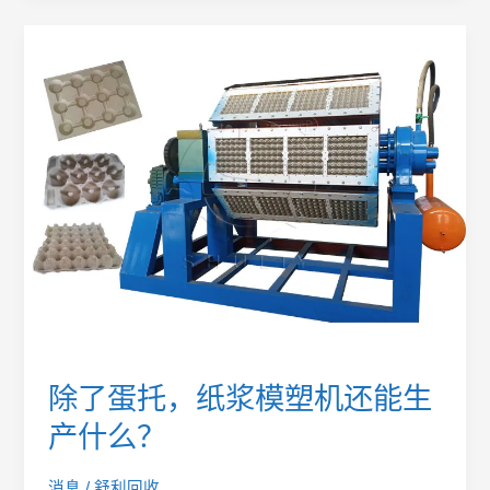
除
了
蛋
托，
纸
浆
模
塑
机
还
能
生
产
什
么？
除了蛋托，纸浆模塑机还能生
产什么？
消息
/
舒利回收