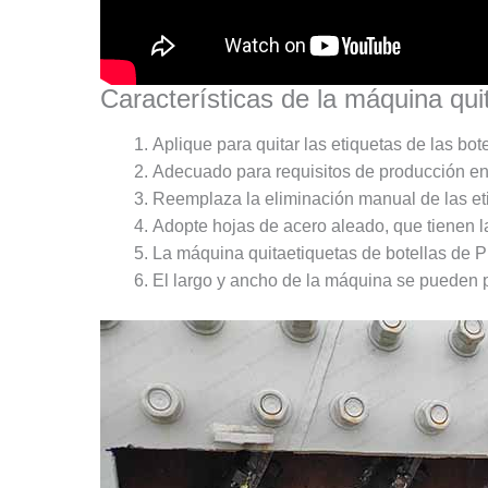
Características de la máquina qui
Aplique para quitar las etiquetas de las bo
Adecuado para requisitos de producción en
Reemplaza la eliminación manual de las etiq
Adopte hojas de acero aleado, que tienen las
La máquina quitaetiquetas de botellas de P
El largo y ancho de la máquina se pueden pe