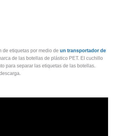
ón de etiquetas por medio de
un transportador de
rca de las botellas de plástico PET. El cuchillo
o para separar las etiquetas de las botellas.
 descarga.