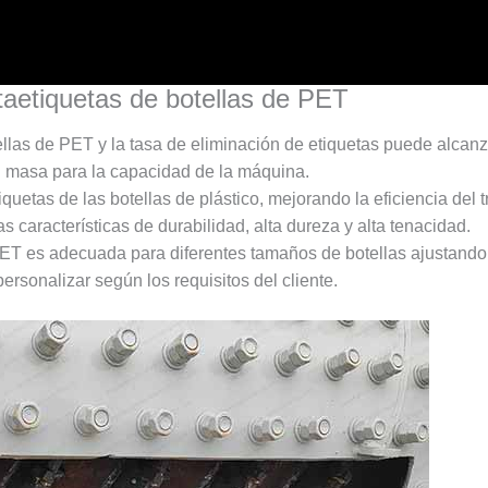
taetiquetas de botellas de PET
tellas de PET y la tasa de eliminación de etiquetas puede alcan
 masa para la capacidad de la máquina.
uetas de las botellas de plástico, mejorando la eficiencia del t
 características de durabilidad, alta dureza y alta tenacidad.
ET es adecuada para diferentes tamaños de botellas ajustando 
rsonalizar según los requisitos del cliente.