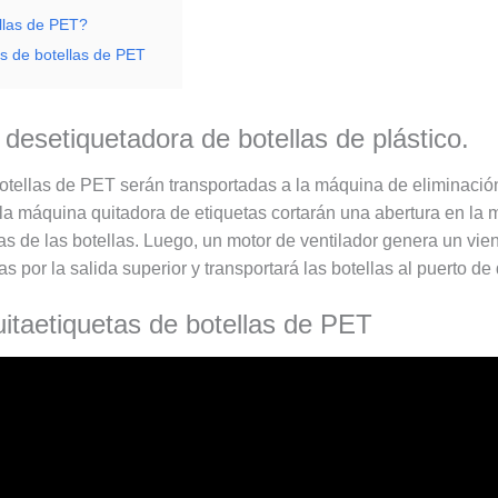
ellas de PET?
s de botellas de PET
desetiquetadora de botellas de plástico.
 botellas de PET serán transportadas a la máquina de eliminaci
la máquina quitadora de etiquetas cortarán una abertura en la ma
s de las botellas. Luego, un motor de ventilador genera un vient
 por la salida superior y transportará las botellas al puerto de
uitaetiquetas de botellas de PET