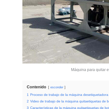
Máquina para quitar e
Contenido
esconder
1
Proceso de trabajo de la máquina desetiquetadora d
2
Video de trabajo de la máquina quitaetiquetas de 
3
Características de la máquina quitaetiquetas de bo