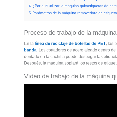
4
¿Por qué utilizar la máquina quitaetiquetas de bot
5
Parámetros de la máquina removedora de etiqueta
Proceso de trabajo de la máquina 
En la
línea de reciclaje de botellas de PET
, las
banda
. Los cortadores de acero aleado dentro de 
dentado en la cuchilla puede despegar las etiqueta
Después, la máquina soplará los restos de etiquetas
Vídeo de trabajo de la máquina q