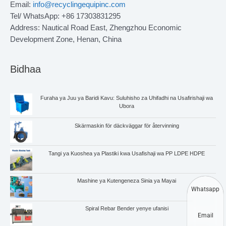
Email:
info@recyclingequipinc.com
Tel/ WhatsApp: +86 17303831295
Address: Nautical Road East, Zhengzhou Economic
Development Zone, Henan, China
Bidhaa
Furaha ya Juu ya Baridi Kavu: Suluhisho za Uhifadhi na Usafirishaji wa
Ubora
Skärmaskin för däckväggar för återvinning
Tangi ya Kuoshea ya Plastiki kwa Usafishaji wa PP LDPE HDPE
Mashine ya Kutengeneza Sinia ya Mayai
Whatsapp
Spiral Rebar Bender yenye ufanisi
Email