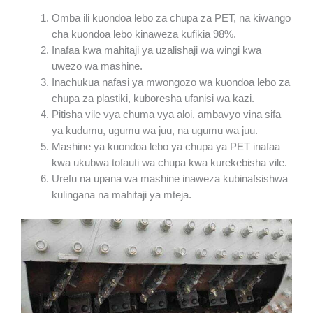
Omba ili kuondoa lebo za chupa za PET, na kiwango
cha kuondoa lebo kinaweza kufikia 98%.
Inafaa kwa mahitaji ya uzalishaji wa wingi kwa
uwezo wa mashine.
Inachukua nafasi ya mwongozo wa kuondoa lebo za
chupa za plastiki, kuboresha ufanisi wa kazi.
Pitisha vile vya chuma vya aloi, ambavyo vina sifa
ya kudumu, ugumu wa juu, na ugumu wa juu.
Mashine ya kuondoa lebo ya chupa ya PET inafaa
kwa ukubwa tofauti wa chupa kwa kurekebisha vile.
Urefu na upana wa mashine inaweza kubinafsishwa
kulingana na mahitaji ya mteja.