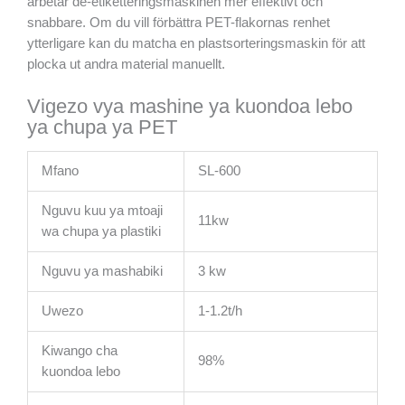
arbetar de-etiketteringsmaskinen mer effektivt och
snabbare. Om du vill förbättra PET-flakornas renhet
ytterligare kan du matcha en plastsorteringsmaskin för att
plocka ut andra material manuellt.
Vigezo vya mashine ya kuondoa lebo
ya chupa ya PET
Mfano
SL-600
Nguvu kuu ya mtoaji
11kw
wa chupa ya plastiki
Nguvu ya mashabiki
3 kw
Uwezo
1-1.2t/h
Kiwango cha
98%
kuondoa lebo