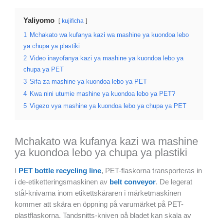
Yaliyomo
kujificha
1
Mchakato wa kufanya kazi wa mashine ya kuondoa lebo
ya chupa ya plastiki
2
Video inayofanya kazi ya mashine ya kuondoa lebo ya
chupa ya PET
3
Sifa za mashine ya kuondoa lebo ya PET
4
Kwa nini utumie mashine ya kuondoa lebo ya PET?
5
Vigezo vya mashine ya kuondoa lebo ya chupa ya PET
Mchakato wa kufanya kazi wa mashine
ya kuondoa lebo ya chupa ya plastiki
I
PET bottle recycling line
, PET-flaskorna transporteras in
i de-etiketteringsmaskinen av
belt conveyor
. De legerat
stål-knivarna inom etikettskäraren i märketmaskinen
kommer att skära en öppning på varumärket på PET-
plastflaskorna. Tandsnitts-kniven på bladet kan skala av