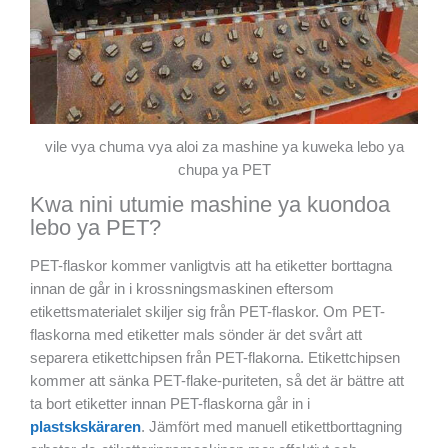
vile vya chuma vya aloi za mashine ya kuweka lebo ya
chupa ya PET
Kwa nini utumie mashine ya kuondoa
lebo ya PET?
PET-flaskor kommer vanligtvis att ha etiketter borttagna
innan de går in i krossningsmaskinen eftersom
etikettsmaterialet skiljer sig från PET-flaskor. Om PET-
flaskorna med etiketter mals sönder är det svårt att
separera etikettchipsen från PET-flakorna. Etikettchipsen
kommer att sänka PET-flake-puriteten, så det är bättre att
ta bort etiketter innan PET-flaskorna går in i
plastskskäraren
. Jämfört med manuell etikettborttagning