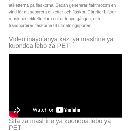
etiketterna på flaskorna. Sedan genererar fläktmotorn en
vind för att separera etiketter och flaskor. Därefter blåser
maskinen etikettdelarna ut ur topputgången, och
transporterar flaskorna till utmatningsporten.
Video inayofanya kazi ya mashine ya
kuondoa lebo za PET
Sifa za mashine ya kuondoa lebo ya
PET