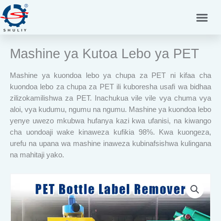
Skip
to
content
Mashine ya Kutoa Lebo ya PET
Mashine ya kuondoa lebo ya chupa za PET ni kifaa cha
kuondoa lebo za chupa za PET ili kuboresha usafi wa bidhaa
zilizokamilishwa za PET. Inachukua vile vile vya chuma vya
aloi, vya kudumu, ngumu na ngumu. Mashine ya kuondoa lebo
yenye uwezo mkubwa hufanya kazi kwa ufanisi, na kiwango
cha uondoaji wake kinaweza kufikia 98%. Kwa kuongeza,
urefu na upana wa mashine inaweza kubinafsishwa kulingana
na mahitaji yako.