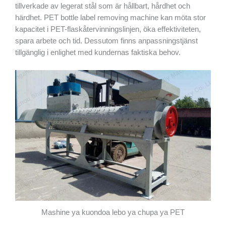
tillverkade av legerat stål som är hållbart, hårdhet och
härdhet. PET bottle label removing machine kan möta stor
kapacitet i PET-flaskåtervinningslinjen, öka effektiviteten,
spara arbete och tid. Dessutom finns anpassningstjänst
tillgänglig i enlighet med kundernas faktiska behov.
Mashine ya kuondoa lebo ya chupa ya PET