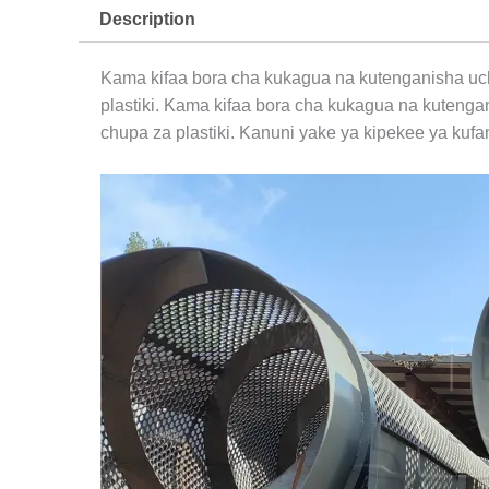
Description
Kama kifaa bora cha kukagua na kutenganisha uc
plastiki. Kama kifaa bora cha kukagua na kutenga
chupa za plastiki. Kanuni yake ya kipekee ya kuf