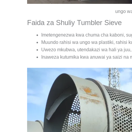
ungo wa
Faida za Shuliy Tumbler Sieve
Imetengenezwa kwa chuma cha kaboni, sug
Muundo rahisi wa ungo wa plastiki, rahisi 
Uwezo mkubwa, utendakazi wa hali ya juu
Inaweza kutumika kwa anuwai ya saizi na 