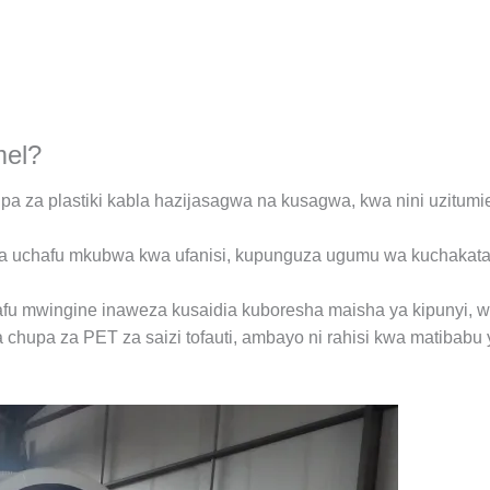
mel?
upa za plastiki kabla hazijasagwa na kusagwa, kwa nini uzitu
 uchafu mkubwa kwa ufanisi, kupunguza ugumu wa kuchakata t
 mwingine inaweza kusaidia kuboresha maisha ya kipunyi, wash
 chupa za PET za saizi tofauti, ambayo ni rahisi kwa matibabu y