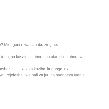
mie? Miongoni mwa sababu zingine:
ena, na kusaidia kuboresha ufanisi na ubora wa
er, nk, ili kuzuia kuziba, kugonga, nk.
a urejeleshaji wa hali ya juu na huongeza ufanisi