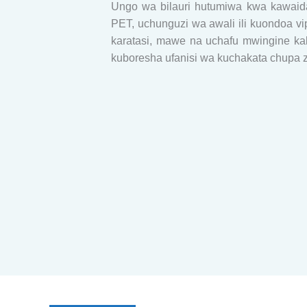
Ungo wa bilauri hutumiwa kwa kawaida
PET, uchunguzi wa awali ili kuondoa v
karatasi, mawe na uchafu mwingine kab
kuboresha ufanisi wa kuchakata chupa za