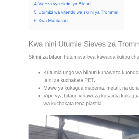
4
Vigezo vya skrini ya Bilauri
5
Utumizi wa vitendo wa skrini ya Trommel
6
Kwa Muhtasari
Kwa nini Utumie Sieves za Trom
Skrini za bilauri hutumiwa kwa kawaida kutibu ch
Kutumia ungo wa bilauri kunaweza kuondoa
laini za kuchakata PET.
Mawe ya kukagua mapema, metali, na uchafu
Vipu vya bilauri vinaweza kusaidia kukagua
wa kuchakata tena plastiki.