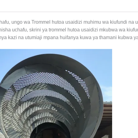
hafu, ungo wa Trommel hutoa usaidizi muhimu wa kiufundi na 
nisha uchafu, skrini ya trommel hutoa usaidizi mkubwa wa kiuf
anya kazi na utumiaji mpana huifanya kuwa ya thamani kubwa y