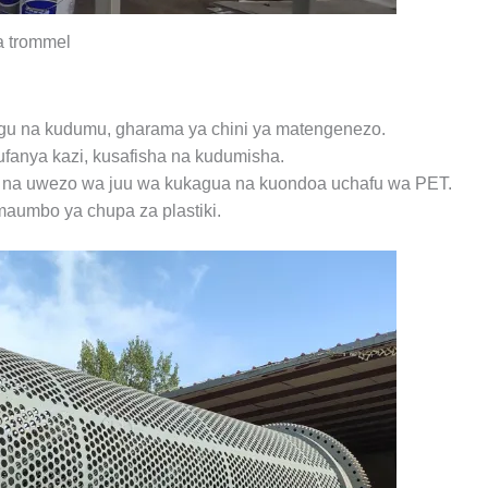
 trommel
u na kudumu, gharama ya chini ya matengenezo.
kufanya kazi, kusafisha na kudumisha.
, na uwezo wa juu wa kukagua na kuondoa uchafu wa PET.
maumbo ya chupa za plastiki.