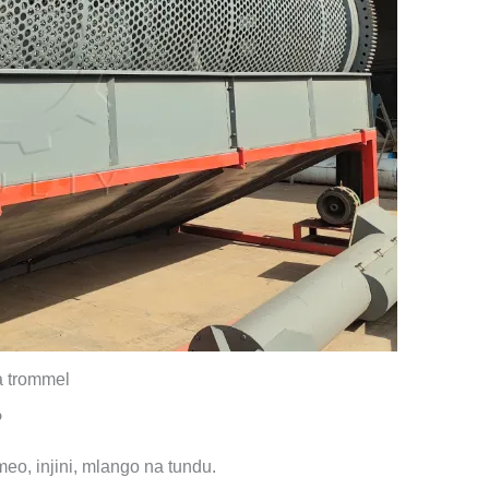
ya trommel
?
o, injini, mlango na tundu.