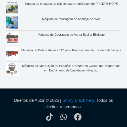
Tanque de enxágue de plástico para reciclagem de PP LDPE HDPE
Máquina de moldagem de bandeja de ovos
Whatsapp
Máquina de Dobragem de Verga Espiral Eficiente
Email
Máquina de Dobrar Arcos CNC para Processamento Eficiente de Vergas
Wechat
Máquina de Destruição de Papelão: Transforme Caixas de Desperdício
Chat
em Enchimento de Embalagem Gratuito
Direitos de Autor © 2026 |
Shuliy Machinery.
Todos os
direitos reservados.