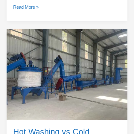
Read More »
Hot
Washing
vs
Cold
Washing
for
PET
Flakes
Washing:
Which
Process
Is
Better?
Hot Washing vs Cold