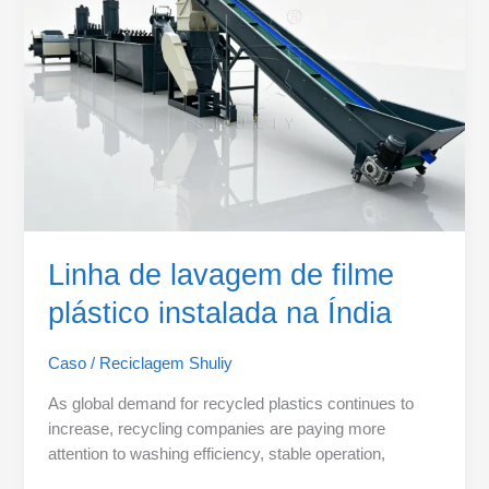
filme
plástico
instalada
na
Índia
Linha de lavagem de filme
plástico instalada na Índia
Caso
/
Reciclagem Shuliy
As global demand for recycled plastics continues to
increase, recycling companies are paying more
attention to washing efficiency, stable operation,