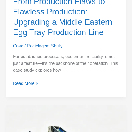
From Production Flaws to
Flawless Production:
Upgrading a Middle Eastern
Egg Tray Production Line
Caso
/
Reciclagem Shuliy
For established producers, equipment reliability is not
just a feature—it’s the backbone of their operation. This
case study explores how
Read More »
Linha
de
lavagem
de