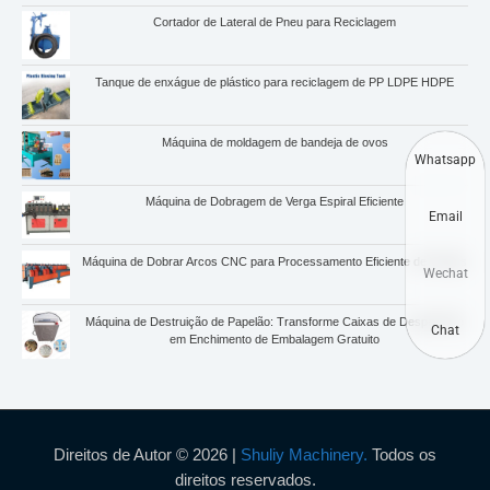
Cortador de Lateral de Pneu para Reciclagem
Tanque de enxágue de plástico para reciclagem de PP LDPE HDPE
Máquina de moldagem de bandeja de ovos
Whatsapp
Máquina de Dobragem de Verga Espiral Eficiente
Email
Máquina de Dobrar Arcos CNC para Processamento Eficiente de Vergas
Wechat
Máquina de Destruição de Papelão: Transforme Caixas de Desperdício
Chat
em Enchimento de Embalagem Gratuito
Direitos de Autor © 2026 |
Shuliy Machinery.
Todos os
direitos reservados.