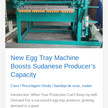
Sudanese
Producer’s
Capacity
New Egg Tray Machine
Boosts Sudanese Producer’s
Capacity
Caso
/
Reciclagem Shuliy
/
bandeja de ovos
,
sudan
Introduction: When Your Production Can’t Keep Up with
Demand For a successful egg tray producer, growing
demand is a good