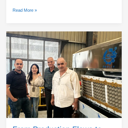
Read More »
From
Production
Flaws
to
Flawless
Production:
Upgrading
a
Middle
Eastern
Egg
Tray
Production
Line