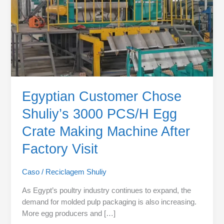
Crate
Making
Machine
After
Factory
Visit
Egyptian Customer Chose
Shuliy’s 3000 PCS/H Egg
Crate Making Machine After
Factory Visit
Caso
/
Reciclagem Shuliy
As Egypt’s poultry industry continues to expand, the
demand for molded pulp packaging is also increasing.
More egg producers and […]