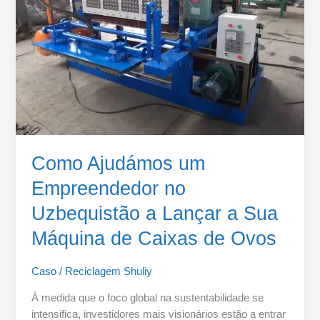
Uzbequistão
a
Lançar
a
Sua
Máquina
de
Caixas
de
Ovos
Como Ajudámos um
Empreendedor no
Uzbequistão a Lançar a Sua
Máquina de Caixas de Ovos
Caso
/
Reciclagem Shuliy
À medida que o foco global na sustentabilidade se
intensifica, investidores mais visionários estão a entrar