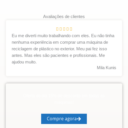
Avaliações de clientes
A





v
Eu me diverti muito trabalhando com eles. Eu não tinha
a
nenhuma experiência em comprar uma máquina de
l
reciclagem de plástico no exterior. Meu pai fez isso
i
antes. Mas eles são pacientes e profissionais. Me
a
ajudou muito.​
Mila Kunis
d
o
e
m
5
Oferta do dia 15% de desconto em todas as
d
máquinas!
e
5
Compre agora