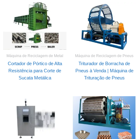
Máquina de Reciclagem de Metal
Máquina de Reciclagem de Pneus
Cortador de Pórtico de Alta
Triturador de Borracha de
Resistência para Corte de
Pneus à Venda | Máquina de
Sucata Metálica
Trituração de Pneus