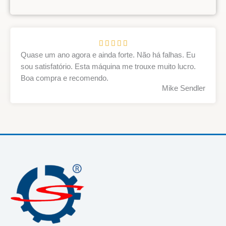
A





v
Quase um ano agora e ainda forte. Não há falhas. Eu
a
sou satisfatório. Esta máquina me trouxe muito lucro.
l
Boa compra e recomendo.
Mike Sendler
i
a
d
o
e
m
5
d
e
5