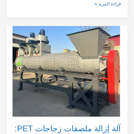
قراءة المزيد »
آلة
إزالة
ملصقات
زجاجات
PET:
لماذا
يهم
أكثر
مما
تعتقد
آلة إزالة ملصقات زجاجات PET: