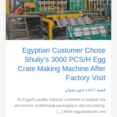
Crate
Making
Machine
After
Factory
Visit
Egyptian Customer Chose
Shuliy’s 3000 PCS/H Egg
Crate Making Machine After
Factory Visit
قضية
/
إعادة تدوير شولي
As Egypt’s poultry industry continues to expand, the
demand for molded pulp packaging is also increasing.
More egg producers and […]