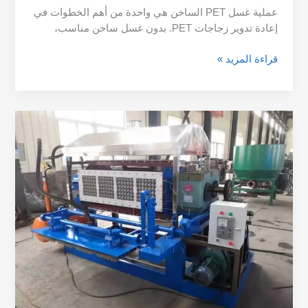
عملية غسل PET الساخن هي واحدة من أهم الخطوات في
إعادة تدوير زجاجات PET. بدون غسل ساخن مناسب،
قراءة المزيد »
كيف
ساعدنا
رائد
أعمال
في
أوزبكستان
على
إطلاق
آلة
علب
البيض
الخاصة
به