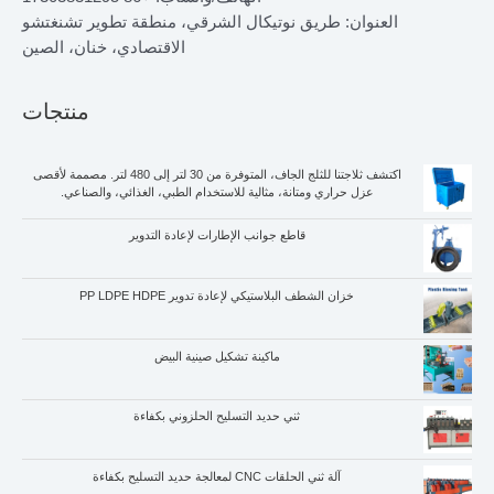
العنوان: طريق نوتيكال الشرقي، منطقة تطوير تشنغتشو
الاقتصادي، خنان، الصين
منتجات
اكتشف ثلاجتنا للثلج الجاف، المتوفرة من 30 لتر إلى 480 لتر. مصممة لأقصى
عزل حراري ومتانة، مثالية للاستخدام الطبي، الغذائي، والصناعي.
قاطع جوانب الإطارات لإعادة التدوير
خزان الشطف البلاستيكي لإعادة تدوير PP LDPE HDPE
ماكينة تشكيل صينية البيض
Whatsapp
ثني حديد التسليح الحلزوني بكفاءة
Email
آلة ثني الحلقات CNC لمعالجة حديد التسليح بكفاءة
Wechat