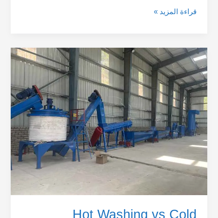
قراءة المزيد »
Hot
Washing
vs
Cold
Washing
for
PET
Flakes
Washing:
Which
Process
Is
Better?
Hot Washing vs Cold