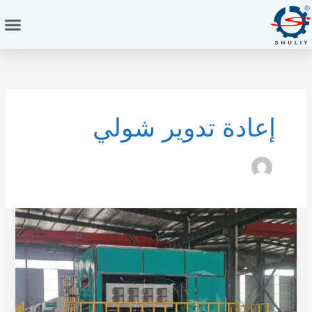
خطي
لى
لمحتوى
إعادة تدوير شولي
Egyptian
Customer
Chose
Shuliy’s
3000
PCS/H
Egg