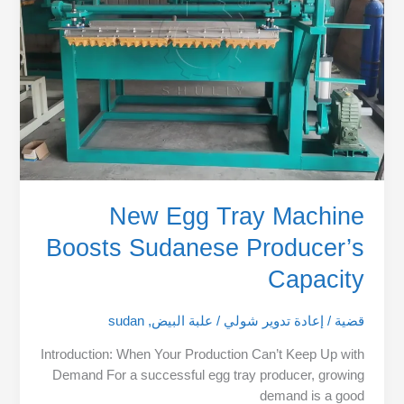
Sudanese
Producer’s
Capacity
New Egg Tray Machine
Boosts Sudanese Producer’s
Capacity
قضية
/
إعادة تدوير شولي
/
علبة البيض
,
sudan
Introduction: When Your Production Can’t Keep Up with
Demand For a successful egg tray producer, growing
demand is a good