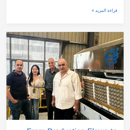
قراءة المزيد »
From
Production
Flaws
to
Flawless
Production:
Upgrading
a
Middle
Eastern
Egg
Tray
Production
Line