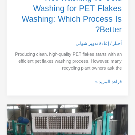
Washing for PET Flakes
Washing: Which Process Is
Better?
أخبار
/
إعادة تدوير شولي
Producing clean, high-quality PET flakes starts with an
efficient pet flakes washing process. However, many
recycling plant owners ask the
قراءة المزيد »
New
Egg
Tray
Machine
Boosts