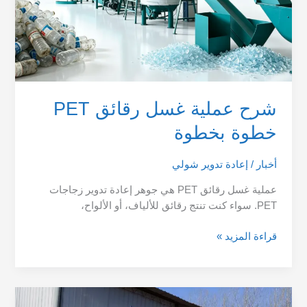
شرح عملية غسل رقائق PET
خطوة بخطوة
أخبار
/
إعادة تدوير شولي
عملية غسل رقائق PET هي جوهر إعادة تدوير زجاجات
PET. سواء كنت تنتج رقائق للألياف، أو الألواح،
قراءة المزيد »
لماذا