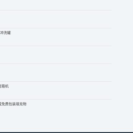
塑料冲洗罐
弯箍机
成免费包装填充物