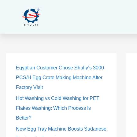
跳
至
内
容
4
9
2
4
9
2
5
5
2
3
2
3
1
1
2
1
1
2
个
个
个
个
个
个
个
个
个
个
个
个
0
4
3
0
4
3
Egyptian Customer Chose Shuliy’s 3000
产
产
产
产
产
产
产
产
产
产
产
产
个
个
个
个
个
个
PCS/H Egg Crate Making Machine After
品
品
品
品
品
品
品
品
品
品
品
品
产
产
产
产
产
产
Factory Visit
品
品
品
品
品
品
Hot Washing vs Cold Washing for PET
Flakes Washing: Which Process Is
Better?
New Egg Tray Machine Boosts Sudanese