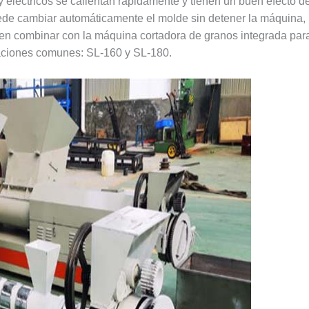
y eléctricos se calientan rápidamente y tienen un buen efecto d
ede cambiar automáticamente el molde sin detener la máquina, l
den combinar con la máquina cortadora de granos integrada para
caciones comunes: SL-160 y SL-180.