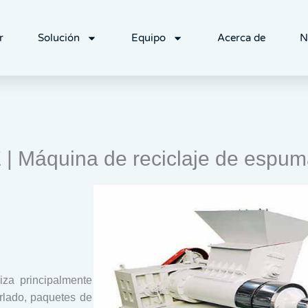
r
Solución
Equipo
Acerca de
N
 | Máquina de reciclaje de espu
iza principalmente
rlado, paquetes de