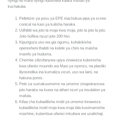
nyingi na mara nyingi hutumiwa katika mistari ya
kuchakata.
Pelletizer ya povu ya EPE inachukua pipa ya screw
conical na kasi ya kulisha haraka
Udhibiti wa joto la moja kwa moja, joto la joto la joto.
Joto hufikia nyuzi joto 200 hivi.
Kipunguza uso wa gia ngumu, kuhakikisha
operesheni thabiti na kelele ya chini na maisha
marefu ya huduma.
Chembe zilizofanywa upya zinaweza kuboresha
kwa ufanisi muundo wa Masi ya nyenzo, na plastiki
iliyosindika ina kumaliza vizuri, uso wa laini, na
hakuna pores.
Pete za sumakuumeme na umeme zinapokanzwa
joto haraka na kuwa na athari nzuri ya insulation ya
mafuta.
Kifaa cha kubadilisha mold ya umeme kinaweza
kubadilisha mold moja kwa moja bila kusimamisha
mashine, kutambua ufanisi mkubwa wa uzalishaji.