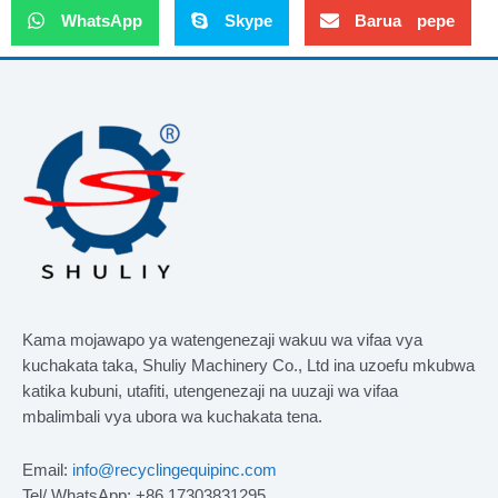
WhatsApp
Skype
Barua pepe
Kama mojawapo ya watengenezaji wakuu wa vifaa vya
kuchakata taka, Shuliy Machinery Co., Ltd ina uzoefu mkubwa
katika kubuni, utafiti, utengenezaji na uuzaji wa vifaa
mbalimbali vya ubora wa kuchakata tena.
Email:
info@recyclingequipinc.com
Tel/ WhatsApp: +86 17303831295