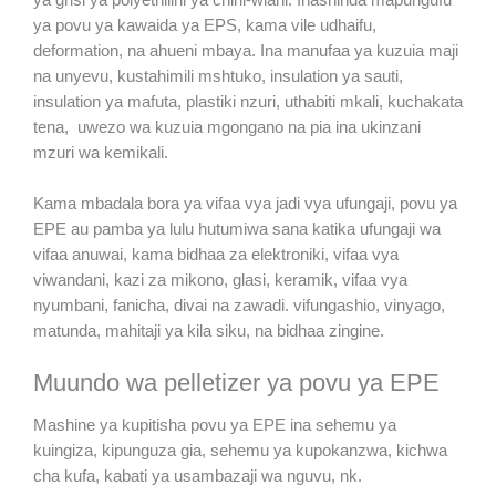
ya povu ya kawaida ya EPS, kama vile udhaifu,
deformation, na ahueni mbaya. Ina manufaa ya kuzuia maji
na unyevu, kustahimili mshtuko, insulation ya sauti,
insulation ya mafuta, plastiki nzuri, uthabiti mkali, kuchakata
tena, uwezo wa kuzuia mgongano na pia ina ukinzani
mzuri wa kemikali.
Kama mbadala bora ya vifaa vya jadi vya ufungaji, povu ya
EPE au pamba ya lulu hutumiwa sana katika ufungaji wa
vifaa anuwai, kama bidhaa za elektroniki, vifaa vya
viwandani, kazi za mikono, glasi, keramik, vifaa vya
nyumbani, fanicha, divai na zawadi. vifungashio, vinyago,
matunda, mahitaji ya kila siku, na bidhaa zingine.
Muundo wa pelletizer ya povu ya EPE
Mashine ya kupitisha povu ya EPE ina sehemu ya
kuingiza, kipunguza gia, sehemu ya kupokanzwa, kichwa
cha kufa, kabati ya usambazaji wa nguvu, nk.