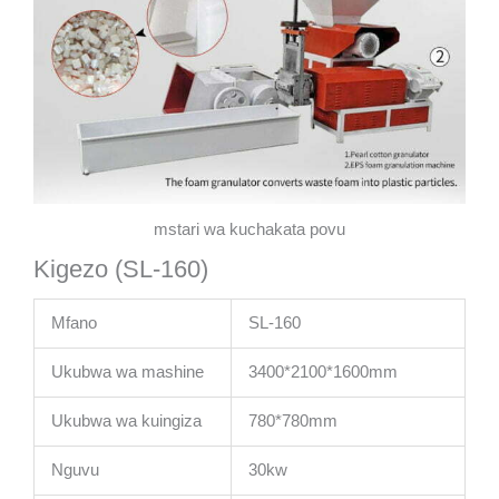
mstari wa kuchakata povu
Kigezo (SL-160)
Mfano
SL-160
Ukubwa wa mashine
3400*2100*1600mm
Ukubwa wa kuingiza
780*780mm
Nguvu
30kw