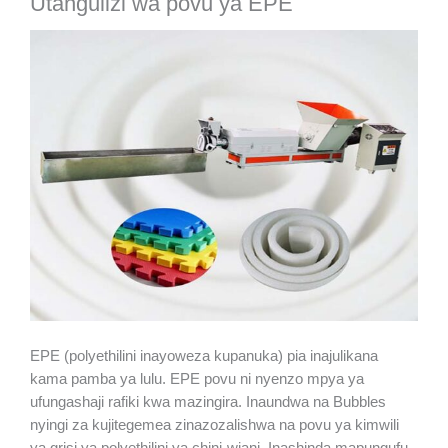
Utangulizi wa povu ya EPE
EPE (polyethilini inayoweza kupanuka) pia inajulikana
kama pamba ya lulu. EPE povu ni nyenzo mpya ya
ufungashaji rafiki kwa mazingira. Inaundwa na Bubbles
nyingi za kujitegemea zinazozalishwa na povu ya kimwili
ya grisi ya polyethilini ya chini-wiani. Inashinda mapungufu