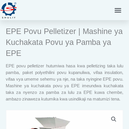
Skip
to
content
EPE Povu Pelletizer | Mashine ya
Kuchakata Povu ya Pamba ya
EPE
EPE povu pelletizer hutumiwa hasa kwa pelletizing taka lulu
pamba, paket polyethilini povu kupanuliwa, vifaa insulation,
vifaa vya umeme sehemu ya nje, na taka nyingine EPE povu.
Mashine ya kuchakata povu ya EPE imeundwa kuchakata
taka za nyenzo za pamba za lulu za EPE kuwa chembe,
ambazo zinaweza kutumika kwa usindikaji na matumizi tena.