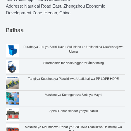
Address: Nautical Road East, Zhengzhou Economic
Development Zone, Henan, China
Bidhaa
Furaha ya Juu ya Baridi Kavu: Suluhisho za Uhifadhi na Usafirishaji wa
Ubora
Skärmaskin för däckväggar för återvinning
Tangi ya Kuoshea ya Plastiki kwa Usafishaji wa PP LDPE HDPE
Mashine ya Kutengeneza Sinia ya Mayai
Whatsapp
Spiral Rebar Bender yenye ufanisi
Email
Mashine ya Mdundo wa Rebar ya CNC kwa Ufanisi wa Usindikaji wa
Wechat