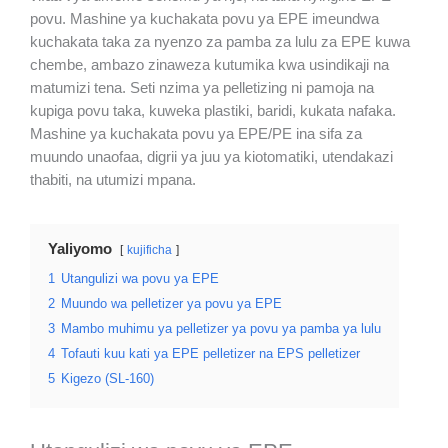
povu. Mashine ya kuchakata povu ya EPE imeundwa
kuchakata taka za nyenzo za pamba za lulu za EPE kuwa
chembe, ambazo zinaweza kutumika kwa usindikaji na
matumizi tena. Seti nzima ya pelletizing ni pamoja na
kupiga povu taka, kuweka plastiki, baridi, kukata nafaka.
Mashine ya kuchakata povu ya EPE/PE ina sifa za
muundo unaofaa, digrii ya juu ya kiotomatiki, utendakazi
thabiti, na utumizi mpana.
Yaliyomo
kujificha
1
Utangulizi wa povu ya EPE
2
Muundo wa pelletizer ya povu ya EPE
3
Mambo muhimu ya pelletizer ya povu ya pamba ya lulu
4
Tofauti kuu kati ya EPE pelletizer na EPS pelletizer
5
Kigezo (SL-160)