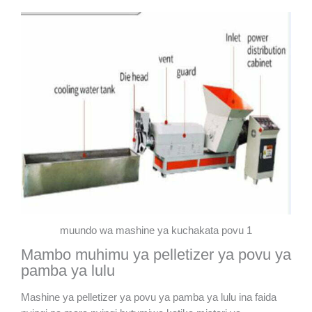
muundo wa mashine ya kuchakata povu 1
Mambo muhimu ya pelletizer ya povu ya
pamba ya lulu
Mashine ya pelletizer ya povu ya pamba ya lulu ina faida