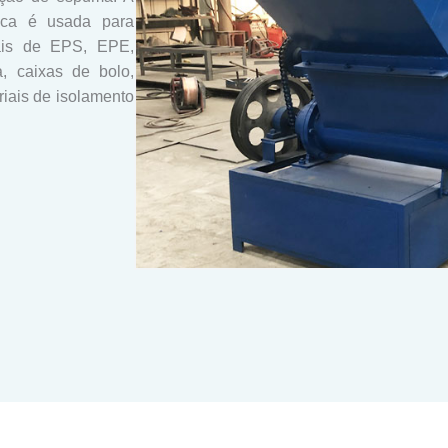
ica é usada para
uais de EPS, EPE,
, caixas de bolo,
iais de isolamento