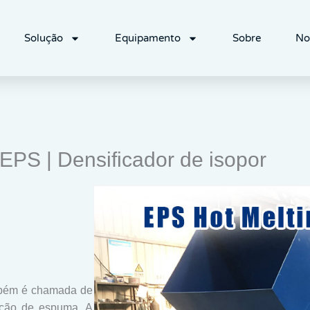
Solução
Equipamento
Sobre
No
EPS | Densificador de isopor
mbém é chamada de
ção de espuma. A