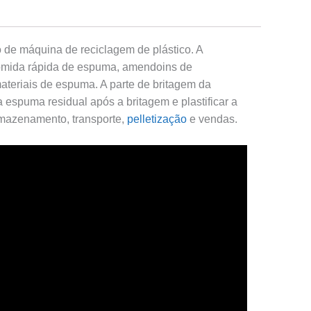
de máquina de reciclagem de plástico. A
 comida rápida de espuma, amendoins de
ateriais de espuma. A parte de britagem da
espuma residual após a britagem e plastificar a
rmazenamento, transporte,
pelletização
e vendas.