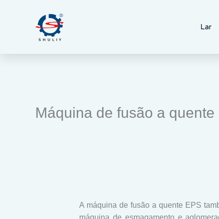
Skip
to
Lar
content
Máquina de fusão a quente 
A máquina de fusão a quente EPS ta
máquina de esmagamento e aglomera