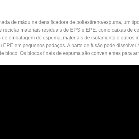
a de máquina densificadora de poliestireno/espuma, um tipo 
 e reciclar materiais residuais de EPS e EPE, como caixas de
s de embalagem de espuma, materiais de isolamento e outros m
 EPE em pequenos pedaços. A parte de fusão pode dissolver a 
e bloco. Os blocos finais de espuma são convenientes para a