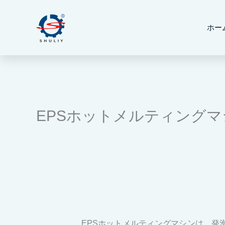
内
容
ホー
を
ス
キ
ッ
プ
EPSホットメルティングマ
EPSホットメルティングマシンは、発