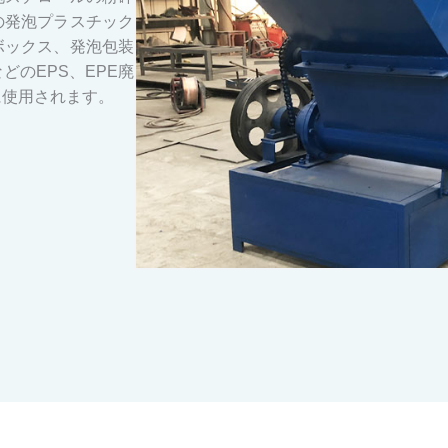
の発泡プラスチック
ボックス、発泡包装
のEPS、EPE廃
に使用されます。