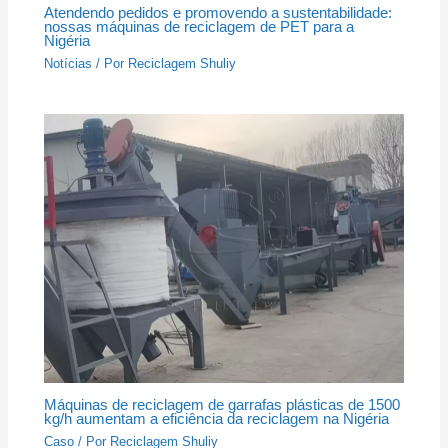
Atendendo pedidos e promovendo a sustentabilidade:
nossas máquinas de reciclagem de PET para a
Nigéria
Notícias
/ Por
Reciclagem Shuliy
Máquinas de reciclagem de garrafas plásticas de 1500
kg/h aumentam a eficiência da reciclagem na Nigéria
Caso
/ Por
Reciclagem Shuliy