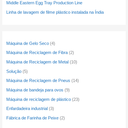
Middle Eastern Egg Tray Production Line
s
s
s
s
s
s
Linha de lavagem de filme plástico instalada na Índia
Máquina de Gelo Seco
4
Máquina de Reciclagem de Fibra
2
Máquina de Reciclagem de Metal
10
Solução
5
Máquina de Reciclagem de Pneus
14
Máquina de bandeja para ovos
9
Máquina de reciclagem de plástico
23
Enfardadeira industrial
3
Fábrica de Farinha de Peixe
2