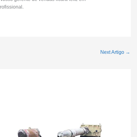
ofissional.
Next Artigo
→