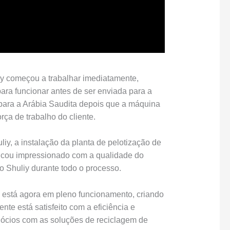
iy começou a trabalhar imediatamente,
ara funcionar antes de ser enviada para a
 para a Arábia Saudita depois que a máquina
orça de trabalho do cliente.
iy, a instalação da planta de pelotização de
 ficou impressionado com a qualidade do
o Shuliy durante todo o processo.
a está agora em pleno funcionamento, criando
iente está satisfeito com a eficiência e
egócios com as soluções de reciclagem de