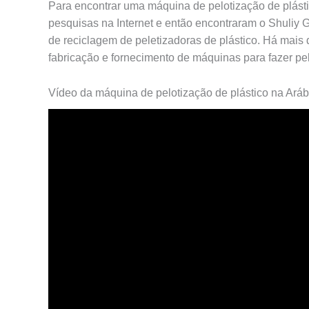
Para encontrar uma máquina de pelotização de plásti
pesquisas na Internet e então encontraram o Shuliy G
de reciclagem de peletizadoras de plástico. Há mais
fabricação e fornecimento de máquinas para fazer pell
Vídeo da máquina de pelotização de plástico na Aráb