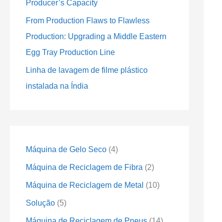
Producer’s Capacity
s
s
s
s
s
s
From Production Flaws to Flawless
Production: Upgrading a Middle Eastern
Egg Tray Production Line
Linha de lavagem de filme plástico
instalada na Índia
Máquina de Gelo Seco
4
Máquina de Reciclagem de Fibra
2
Máquina de Reciclagem de Metal
10
Solução
5
Máquina de Reciclagem de Pneus
14