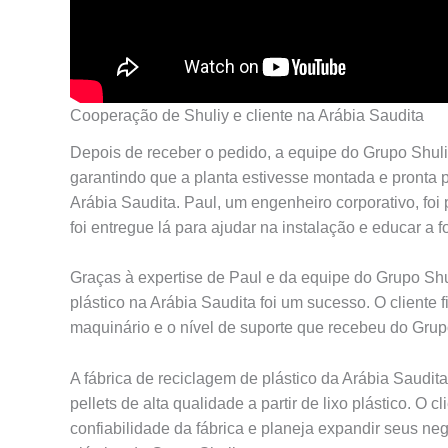
Cooperação de Shuliy e cliente na Arábia Saudita
Depois de receber o pedido, a equipe do Grupo Shul
garantindo que a planta estivesse montada e pronta p
Arábia Saudita. Paul, um engenheiro corporativo, foi
foi entregue lá para ajudar na instalação e educar a f
Graças à expertise de Paul e da equipe do Grupo Shul
plástico na Arábia Saudita foi um sucesso. O cliente
maquinário e o nível de suporte que recebeu do Grup
A fábrica de reciclagem de plástico da Arábia Saudit
pellets de alta qualidade a partir de lixo plástico. O cl
confiabilidade da fábrica e planeja expandir seus n