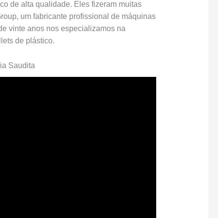
co de alta qualidade. Eles fizeram muitas
roup, um fabricante profissional de máquinas
 de vinte anos nos especializamos na
ets de plástico.
ia Saudita