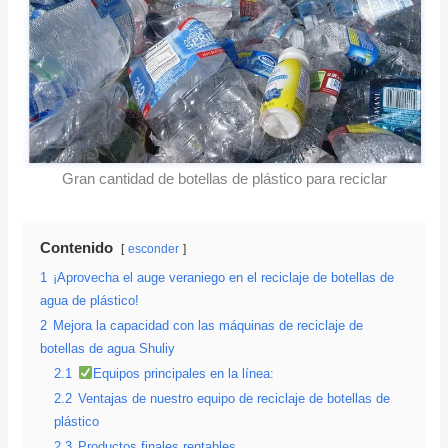
Gran cantidad de botellas de plástico para reciclar
Contenido
esconder
1
¡Aprovecha el auge veraniego en el reciclaje de botellas de
agua de plástico!
2
Mejora la capacidad con las máquinas de reciclaje de
botellas de agua Shuliy
2.1
Equipos principales en la línea:
2.2
Ventajas de nuestro equipo de reciclaje de botellas de
plástico
2.3
Productos finales rentables