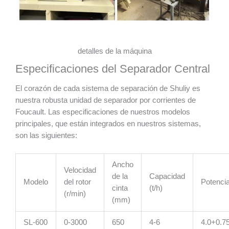
detalles de la máquina
Especificaciones del Separador Central
El corazón de cada sistema de separación de Shuliy es
nuestra robusta unidad de separador por corrientes de
Foucault. Las especificaciones de nuestros modelos
principales, que están integrados en nuestros sistemas,
son las siguientes:
Ancho
Velocidad
de la
Capacidad
Modelo
del rotor
Potenci
cinta
(t/h)
(r/min)
(mm)
SL-600
0-3000
650
4-6
4.0+0.7