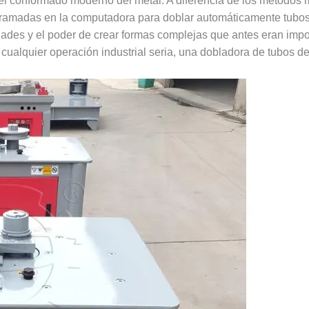
 conformado moderno del metal. A diferencia de los métodos 
ramadas en la computadora para doblar automáticamente tubos, 
idades y el poder de crear formas complejas que antes eran impos
a cualquier operación industrial seria, una dobladora de tubos de