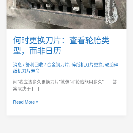
胎
类
型，
而
非
日
何时更换刀片：查看轮胎类
历
型，而非日历
消息
/
舒利回收
/
合金钢刀片
,
碎纸机刀片更换
,
轮胎碎
纸机刀片寿命
问“我应该多久更换刀片”就像问“轮胎能用多久”——答
案取决于 […]
Read More »