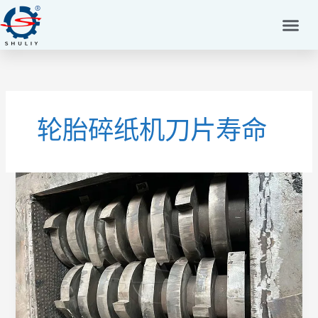
跳
至
内
容
轮胎碎纸机刀片寿命
何
时
更
换
刀
片：
查
看
轮