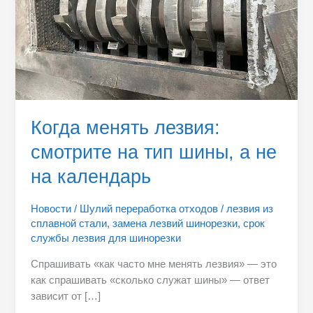
а
не
на
календарь
Когда менять лезвия:
смотрите на тип шины, а не
на календарь
Новости
/
Шулий переработка отходов
/
лезвия из
сплавной стали
,
замена лезвий шинорезки
,
срок
службы лезвия для шинорезки
Спрашивать «как часто мне менять лезвия» — это
как спрашивать «сколько служат шины» — ответ
зависит от […]