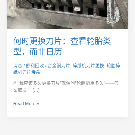
胎
类
型，
而
非
日
何时更换刀片：查看轮胎类
历
型，而非日历
消息
/
舒利回收
/
合金钢刀片
,
碎纸机刀片更换
,
轮胎碎
纸机刀片寿命
问“我应该多久更换刀片”就像问“轮胎能用多久”——答
案取决于 […]
Read More »