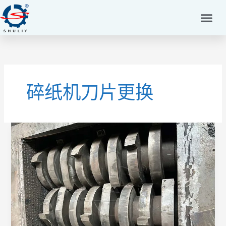
跳
至
内
容
碎纸机刀片更换
何
时
更
换
刀
片：
查
看
轮