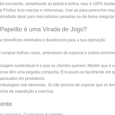
ção excelente, semelhante ao plástico bolha, mas é 100% biode
ar
Produz tiras macias e volumosas. Use-as para preencher esp
almofada ideal para mercadorias pesadas ou de forma irregular.
 Papelão é uma Virada de Jogo?
az benefícios imediatos e duradouros para a sua operação.
omprar bolhas caras, amendoins de espuma e outros enchimen
agem sustentável é o que os clientes querem. Mostre que é u
nas têm uma pegada compacta. Encaixam-se facilmente em qua
anizados em produtivos.
e embalagem sob demanda. Já não precisa de esperar que os f
linha de expedição a marchar.
iente
ssa máquina. O processo é simples: