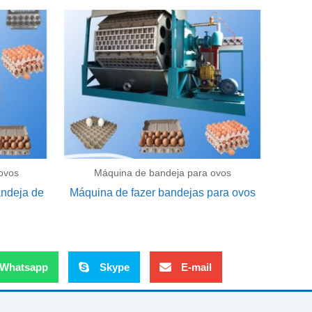
ovos
Máquina de bandeja para ovos
ndeja de
Máquina de fazer bandejas para ovos
Whatsapp
Skype
E-mail