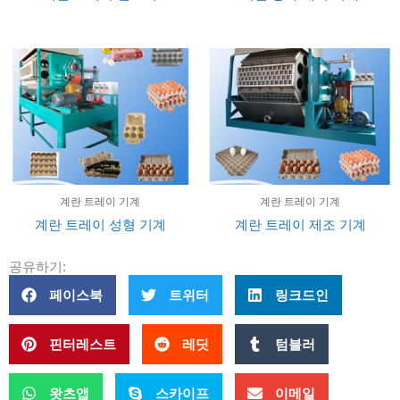
계란 트레이 기계
계란 트레이 기계
계란 트레이 성형 기계
계란 트레이 제조 기계
공유하기:
페이스북
트위터
링크드인
핀터레스트
레딧
텀블러
왓츠앱
스카이프
이메일