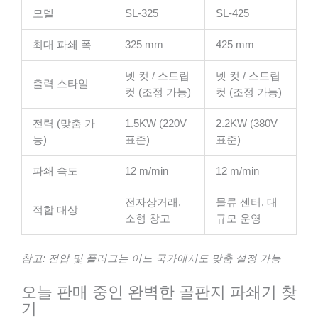
모델
SL-325
SL-425
최대 파쇄 폭
325 mm
425 mm
넷 컷 / 스트립
넷 컷 / 스트립
출력 스타일
컷 (조정 가능)
컷 (조정 가능)
전력 (맞춤 가
1.5KW (220V
2.2KW (380V
능)
표준)
표준)
파쇄 속도
12 m/min
12 m/min
전자상거래,
물류 센터, 대
적합 대상
소형 창고
규모 운영
참고: 전압 및 플러그는 어느 국가에서도 맞춤 설정 가능
오늘 판매 중인 완벽한 골판지 파쇄기 찾
기