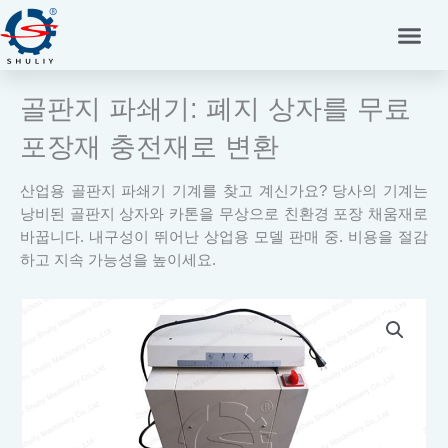
콘
텐
츠
로
골판지 파쇄기: 폐지 상자를 무료
건
너
포장재 충전재로 변환
뛰
기
산업용 골판지 파쇄기 기계를 찾고 계신가요? 당사의 기계는
낭비된 골판지 상자와 카톤을 무상으로 친환경 포장 채움재로
바꿉니다. 내구성이 뛰어난 상업용 모델 판매 중. 비용을 절감
하고 지속 가능성을 높이세요.