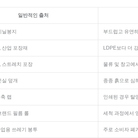
일반적인 출처
 비닐봉지
부드럽고 유연하
, 산업 포장재
LDPE보다 더 
, 스트레치 포장
물류 및 창고에
온실 덮개
종종 흙으로 심
수축 랩
인쇄된 경우 탈
브랜드 필름 롤
세척 과정에서 
산업용 쓰레기 봉투
주로 소비자 폐