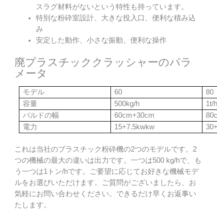
スラグ材料がないという特性も持っています。
特別な粉砕室設計、大きな投入口、便利な積み込
み
安定した動作、小さな振動、便利な操作
廃プラスチッククラッシャーのパラ
メータ
モデル
60
80
容量
500kg/h
1t/
バルドの幅
60cm+30cm
80
電力
15+7.5kwkw
30
これは当社のプラスチック粉砕機の2つのモデルです。2
つの機械の最大の違いは出力です。一つは500 kg/hで、も
う一つは1トン/hです。ご要望に応じてお好きな機械モデ
ルをお選びいただけます。ご質問がございましたら、お
気軽にお問い合わせください。できるだけ早くお返事い
たします。