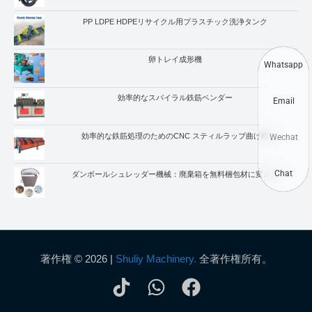
PP LDPE HDPEリサイクル用プラスチック洗浄タンク
卵トレイ成形機
Whatsapp
効率的なスパイラル鉄筋ベンダー
Email
効率的な鉄筋処理のためのCNC スティルラップ曲げ機
Wechat
Chat
ダンボールシュレッダー機械：廃棄箱を無料梱包材に変える
著作権 © 2026 |
Shuliy Machinery.
全著作権所有。