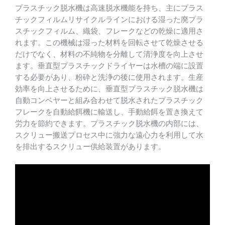
プラスチック脱水機は高速脱水機能を持ち、主にプラス
チックフィルムリサイクルラインにおける湿った廃プラ
スチックフィルム、織袋、フレークなどの乾燥に適用さ
れます。この機械は湿った材料を回転させて乾燥させる
だけでなく、材料の不純物を分離して清浄度を向上させ
ます。垂直型プラスチックドライヤーは水槽の端に設置
する必要があり、粉砕と洗浄の後に使用されます。生産
効率を向上させるために、垂直型プラスチック脱水機は
自動コンベヤーと組み合わせて脱水されたプラスチック
フレークを自動給餌機に輸送し、手動給餌を置き換えて
労力を節約できます。プラスチック脱水機の内部には、
スクリュー搬送プロセス中に強力な遠心力を利用して水
を排出するスクリュー供給装置があります。