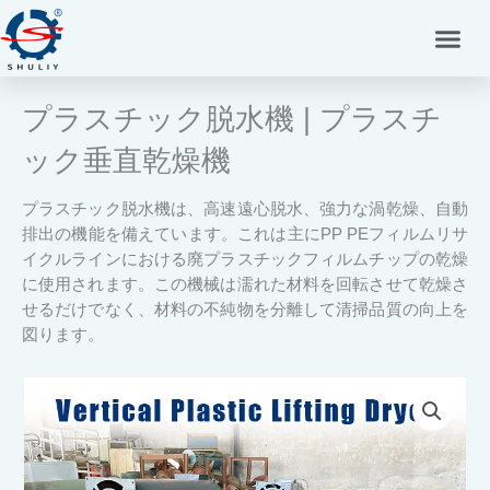
内
容
を
ス
プラスチック脱水機 | プラスチ
キ
ッ
ック垂直乾燥機
プ
プラスチック脱水機は、高速遠心脱水、強力な渦乾燥、自動
排出の機能を備えています。これは主にPP PEフィルムリサ
イクルラインにおける廃プラスチックフィルムチップの乾燥
に使用されます。この機械は濡れた材料を回転させて乾燥さ
せるだけでなく、材料の不純物を分離して清掃品質の向上を
図ります。