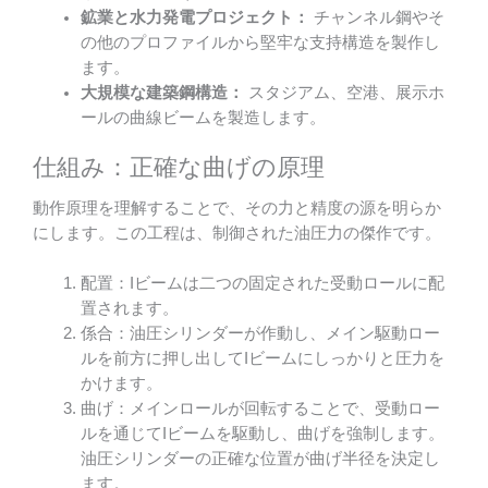
鉱業と水力発電プロジェクト：
チャンネル鋼やそ
の他のプロファイルから堅牢な支持構造を製作し
ます。
大規模な建築鋼構造：
スタジアム、空港、展示ホ
ールの曲線ビームを製造します。
仕組み：正確な曲げの原理
動作原理を理解することで、その力と精度の源を明らか
にします。この工程は、制御された油圧力の傑作です。
配置：Iビームは二つの固定された受動ロールに配
置されます。
係合：油圧シリンダーが作動し、メイン駆動ロー
ルを前方に押し出してIビームにしっかりと圧力を
かけます。
曲げ：メインロールが回転することで、受動ロー
ルを通じてIビームを駆動し、曲げを強制します。
油圧シリンダーの正確な位置が曲げ半径を決定し
ます。