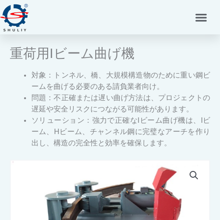
内
容
を
ス
重荷用Iビーム曲げ機
キ
ッ
プ
対象：トンネル、橋、大規模構造物のために重い鋼ビ
ームを曲げる必要のある請負業者向け。
問題：不正確または遅い曲げ方法は、プロジェクトの
遅延や安全リスクにつながる可能性があります。
ソリューション：強力で正確なIビーム曲げ機は、Iビ
ーム、Hビーム、チャンネル鋼に完璧なアーチを作り
出し、構造の完全性と効率を確保します。