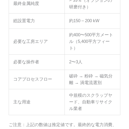
> 99％（オプションの
最終金属純度
研磨付き）
総設置電力
約150 – 200 kW
約400〜500平方メート
必要な工房エリア
ル（5,400平方フィー
ト）
必要な操作者
2〜3人
破砕 → 粉砕 → 磁気分
コアプロセスフロー
離 → 渦電流選別
中規模のスクラップヤ
主な用途
ード、自動車リサイク
ル業者
ご注意：上記の数値は推定値です。最終的な電力消費、