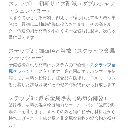
ステップ1：初期サイズ削減（ダブルシャフ
トシュレッダー）
大きくてかさばる材料、例えば圧縮されたアルミ缶や車
体は、最初に二軸破砕機に投入されます。その高トル
ク・低速の刃が材料を小さく均一な破片に裂き、次の段
階に備えます
ステップ2：細破砕と解放（スクラップ金属
クラッシャー）
予備破砕された材料はシステムの中心部：
スクラップ金
属クラッシャー
に入ります。高速回転するハンマーを使
用して、材料を粉砕し、複合品を破壊し、アルミニウム
を付着した鉄系金属やその他の汚染物質から解放します
ステップ3：鉄系金属除去（磁気分離器）
破砕後、材料の混合物は強力なオーバーバンド磁気分離
器の下を通ります。すべての鉄と鋼の粒子は材料流から
持ち上げられ、非鉄金属と非金属廃棄物の混合物が残り
ます