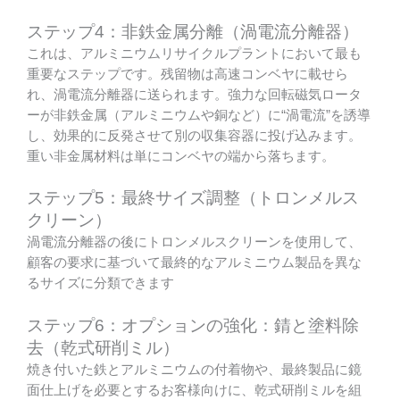
ステップ4：非鉄金属分離（渦電流分離器）
これは、アルミニウムリサイクルプラントにおいて最も
重要なステップです。残留物は高速コンベヤに載せら
れ、渦電流分離器に送られます。強力な回転磁気ロータ
ーが非鉄金属（アルミニウムや銅など）に“渦電流”を誘導
し、効果的に反発させて別の収集容器に投げ込みます。
重い非金属材料は単にコンベヤの端から落ちます。
ステップ5：最終サイズ調整（トロンメルス
クリーン）
渦電流分離器の後にトロンメルスクリーンを使用して、
顧客の要求に基づいて最終的なアルミニウム製品を異な
るサイズに分類できます
ステップ6：オプションの強化：錆と塗料除
去（乾式研削ミル）
焼き付いた鉄とアルミニウムの付着物や、最終製品に鏡
面仕上げを必要とするお客様向けに、乾式研削ミルを組