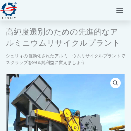
内
容
を
ス
高純度選別のための先進的なア
キ
ッ
ルミニウムリサイクルプラント
プ
シュリィの自動化されたアルミニウムリサイクルプラントで
スクラップを99％純利益に変えましょう