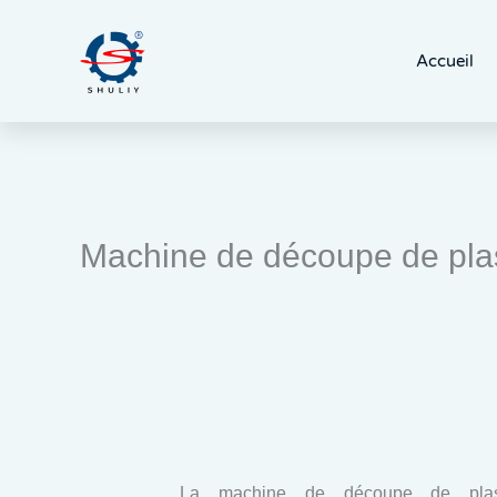
Aller
au
Accueil
contenu
Machine de découpe de pla
La machine de découpe de plas