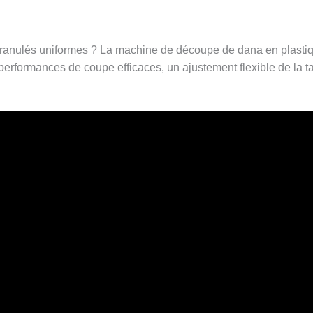
ranulés uniformes ? La machine de découpe de dana en plastique
performances de coupe efficaces, un ajustement flexible de la t