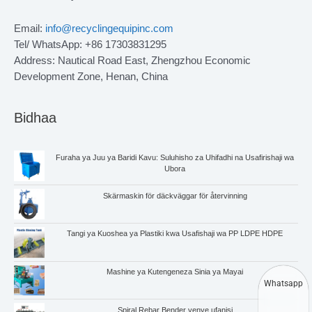
Email:
info@recyclingequipinc.com
Tel/ WhatsApp: +86 17303831295
Address: Nautical Road East, Zhengzhou Economic
Development Zone, Henan, China
Bidhaa
Furaha ya Juu ya Baridi Kavu: Suluhisho za Uhifadhi na Usafirishaji wa
Ubora
Skärmaskin för däckväggar för återvinning
Tangi ya Kuoshea ya Plastiki kwa Usafishaji wa PP LDPE HDPE
Mashine ya Kutengeneza Sinia ya Mayai
Whatsapp
Spiral Rebar Bender yenye ufanisi