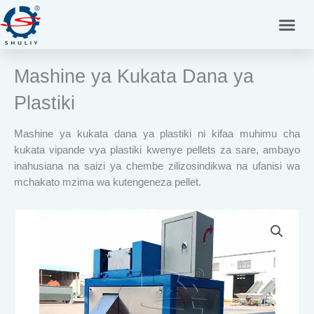
Skip
to
content
Mashine ya Kukata Dana ya
Plastiki
Mashine ya kukata dana ya plastiki ni kifaa muhimu cha
kukata vipande vya plastiki kwenye pellets za sare, ambayo
inahusiana na saizi ya chembe zilizosindikwa na ufanisi wa
mchakato mzima wa kutengeneza pellet.