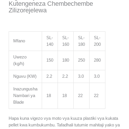
Kutengeneza Chembechembe
Zilizorejelewa
SL-
SL-
SL-
SL-
Mfano
140
160
180
200
Uwezo
150
180
250
280
(kg/h)
Nguvu (KW)
2.2
2.2
3.0
3.0
Inazungusha
Nambari ya
18
18
22
22
Blade
Hapa kuna vigezo vya moto vya kuuza plastiki vya kukata
pellet kwa kumbukumbu. Tafadhali tutumie mahitaji yako ya