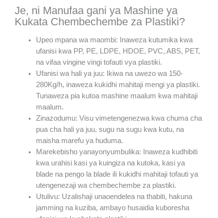
Je, ni Manufaa gani ya Mashine ya
Kukata Chembechembe za Plastiki?
Upeo mpana wa maombi: Inaweza kutumika kwa
ufanisi kwa PP, PE, LDPE, HDOE, PVC, ABS, PET,
na vifaa vingine vingi tofauti vya plastiki.
Ufanisi wa hali ya juu: Ikiwa na uwezo wa 150-
280Kg/h, inaweza kukidhi mahitaji mengi ya plastiki.
Tunaweza pia kutoa mashine maalum kwa mahitaji
maalum.
Zinazodumu: Visu vimetengenezwa kwa chuma cha
pua cha hali ya juu, sugu na sugu kwa kutu, na
maisha marefu ya huduma.
Marekebisho yanayonyumbulika: Inaweza kudhibiti
kwa urahisi kasi ya kuingiza na kutoka, kasi ya
blade na pengo la blade ili kukidhi mahitaji tofauti ya
utengenezaji wa chembechembe za plastiki.
Utulivu: Uzalishaji unaoendelea na thabiti, hakuna
jamming na kuziba, ambayo husaidia kuboresha