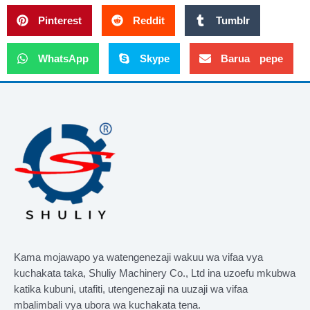
Pinterest
Reddit
Tumblr
WhatsApp
Skype
Barua pepe
Kama mojawapo ya watengenezaji wakuu wa vifaa vya
kuchakata taka, Shuliy Machinery Co., Ltd ina uzoefu mkubwa
katika kubuni, utafiti, utengenezaji na uuzaji wa vifaa
mbalimbali vya ubora wa kuchakata tena.