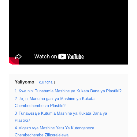
Yaliyomo
kujificha
1
Kwa nini Tunatumia Mashine ya Kukata Dana ya Plastiki?
2
Je, ni Manufaa gani ya Mashine ya Kukata
Chembechembe za Plastiki?
3
Tunawezaje Kutumia Mashine ya Kukata Dana ya
Plastiki?
4
Vigezo vya Mashine Yetu Ya Kutengeneza
Chembechembe Zilizorejelewa