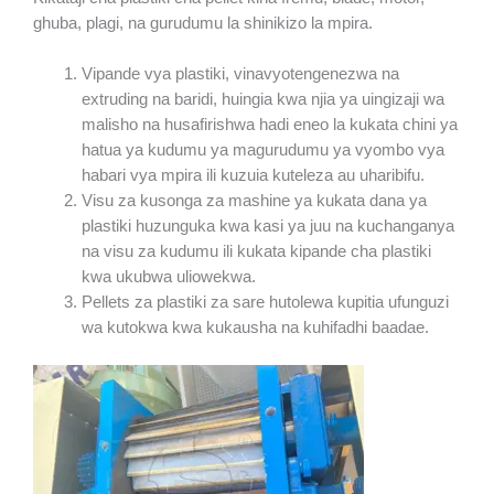
ghuba, plagi, na gurudumu la shinikizo la mpira.
Vipande vya plastiki, vinavyotengenezwa na
extruding na baridi, huingia kwa njia ya uingizaji wa
malisho na husafirishwa hadi eneo la kukata chini ya
hatua ya kudumu ya magurudumu ya vyombo vya
habari vya mpira ili kuzuia kuteleza au uharibifu.
Visu za kusonga za mashine ya kukata dana ya
plastiki huzunguka kwa kasi ya juu na kuchanganya
na visu za kudumu ili kukata kipande cha plastiki
kwa ukubwa uliowekwa.
Pellets za plastiki za sare hutolewa kupitia ufunguzi
wa kutokwa kwa kukausha na kuhifadhi baadae.