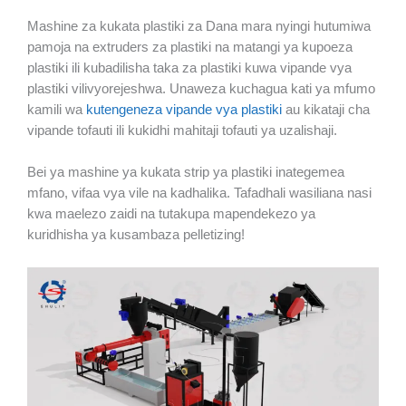
Mashine za kukata plastiki za Dana mara nyingi hutumiwa
pamoja na extruders za plastiki na matangi ya kupoeza
plastiki ili kubadilisha taka za plastiki kuwa vipande vya
plastiki vilivyorejeshwa. Unaweza kuchagua kati ya mfumo
kamili wa
kutengeneza vipande vya plastiki
au kikataji cha
vipande tofauti ili kukidhi mahitaji tofauti ya uzalishaji.
Bei ya mashine ya kukata strip ya plastiki inategemea
mfano, vifaa vya vile na kadhalika. Tafadhali wasiliana nasi
kwa maelezo zaidi na tutakupa mapendekezo ya
kuridhisha ya kusambaza pelletizing!