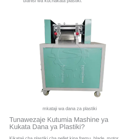
ufanisi wa kuchakata plastiki.
mkataji wa dana za plastiki
Tunawezaje Kutumia Mashine ya
Kukata Dana ya Plastiki?
Kikataji cha plastiki cha pellet kina fremu, blade, motor,