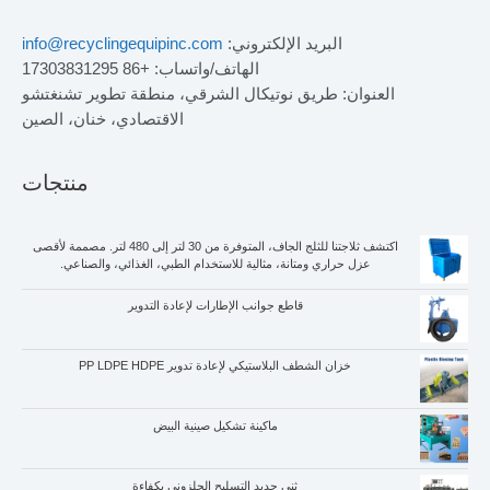
البريد الإلكتروني:
info@recyclingequipinc.com
الهاتف/واتساب: +86 17303831295
العنوان: طريق نوتيكال الشرقي، منطقة تطوير تشنغتشو
الاقتصادي، خنان، الصين
منتجات
اكتشف ثلاجتنا للثلج الجاف، المتوفرة من 30 لتر إلى 480 لتر. مصممة لأقصى
عزل حراري ومتانة، مثالية للاستخدام الطبي، الغذائي، والصناعي.
قاطع جوانب الإطارات لإعادة التدوير
خزان الشطف البلاستيكي لإعادة تدوير PP LDPE HDPE
ماكينة تشكيل صينية البيض
ثني حديد التسليح الحلزوني بكفاءة