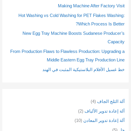
ن
ن
ن
ن
ن
ن
ن
ن
ن
ن
ن
ن
م
م
م
م
م
م
Making Machine After Factory Visit
ت
ت
ت
ت
ت
ت
ت
ت
ت
ت
ت
ت
ن
ن
ن
ن
ن
ن
Hot Washing vs Cold Washing for PET Flakes Washing:
ج
ج
ج
ج
ج
ج
ج
ج
ج
ج
ج
ج
ت
ت
ت
ت
ت
ت
Which Process Is Better?
ا
ا
ا
ا
ا
ا
ا
ا
ا
ا
ا
ا
ج
ج
ج
ج
ج
ج
New Egg Tray Machine Boosts Sudanese Producer’s
ت
ت
ت
ت
ت
ت
ت
ت
ت
ت
ت
ت
ا
ا
Capacity
ت
ت
From Production Flaws to Flawless Production: Upgrading a
Middle Eastern Egg Tray Production Line
خط غسيل الأفلام البلاستيكية المثبت في الهند
آلة الثلج الجاف
4
آلة إعادة تدوير الألياف
2
آلة إعادة تدوير المعادن
10
حل
5