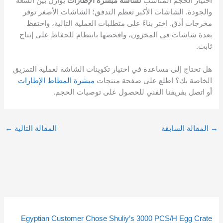
اختيار الحجم المناسب
لشاشة مبشرة الإطارات
يوازن بين السعة
والجودة. الشاشات الأكبر تعظم التدفق؛ الشاشات الأصغر توفر
مخرجات أدق. اختر بناءً على متطلبات العملية التالية، واحتفظ
بعدة شاشات في المخزون، وافحصها بانتظام للحفاظ على إنتاج
ثابت.
هل تحتاج إلى مساعدة في اختيار تكوينات الشاشة لعملية التمزيق
الخاصة بك؟ اطلع على صفحة منتجات
مبشرة المطاط الإطارات
أو اتصل بفريقنا الفني للحصول على توصيات الحجم.
→
المقالة السابقة
المقالة التالية
←
2
2
1
1
1
1
2
2
2
2
3
3
9
9
4
4
5
5
م
م
م
م
م
م
م
م
م
م
م
م
0
0
4
4
3
3
Egyptian Customer Chose Shuliy’s 3000 PCS/H Egg Crate