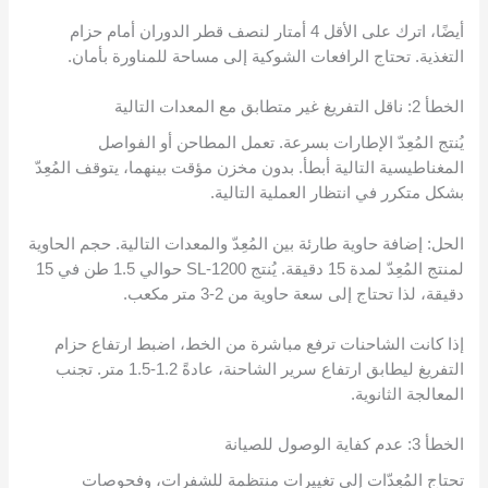
أيضًا، اترك على الأقل 4 أمتار لنصف قطر الدوران أمام حزام
التغذية. تحتاج الرافعات الشوكية إلى مساحة للمناورة بأمان.
الخطأ 2: ناقل التفريغ غير متطابق مع المعدات التالية
يُنتج المُعِدّ الإطارات بسرعة. تعمل المطاحن أو الفواصل
المغناطيسية التالية أبطأ. بدون مخزن مؤقت بينهما، يتوقف المُعِدّ
بشكل متكرر في انتظار العملية التالية.
الحل: إضافة حاوية طارئة بين المُعِدّ والمعدات التالية. حجم الحاوية
لمنتج المُعِدّ لمدة 15 دقيقة. يُنتج SL-1200 حوالي 1.5 طن في 15
دقيقة، لذا تحتاج إلى سعة حاوية من 2-3 متر مكعب.
إذا كانت الشاحنات ترفع مباشرة من الخط، اضبط ارتفاع حزام
التفريغ ليطابق ارتفاع سرير الشاحنة، عادةً 1.2-1.5 متر. تجنب
المعالجة الثانوية.
الخطأ 3: عدم كفاية الوصول للصيانة
تحتاج المُعِدّات إلى تغييرات منتظمة للشفرات، وفحوصات