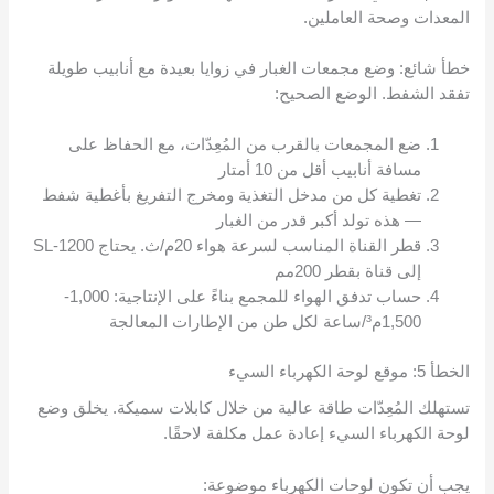
المعدات وصحة العاملين.
خطأ شائع: وضع مجمعات الغبار في زوايا بعيدة مع أنابيب طويلة
تفقد الشفط. الوضع الصحيح:
ضع المجمعات بالقرب من المُعِدّات، مع الحفاظ على
مسافة أنابيب أقل من 10 أمتار
تغطية كل من مدخل التغذية ومخرج التفريغ بأغطية شفط
— هذه تولد أكبر قدر من الغبار
قطر القناة المناسب لسرعة هواء 20م/ث. يحتاج SL-1200
إلى قناة بقطر 200مم
حساب تدفق الهواء للمجمع بناءً على الإنتاجية: 1,000-
1,500م³/ساعة لكل طن من الإطارات المعالجة
الخطأ 5: موقع لوحة الكهرباء السيء
تستهلك المُعِدّات طاقة عالية من خلال كابلات سميكة. يخلق وضع
لوحة الكهرباء السيء إعادة عمل مكلفة لاحقًا.
يجب أن تكون لوحات الكهرباء موضوعة: