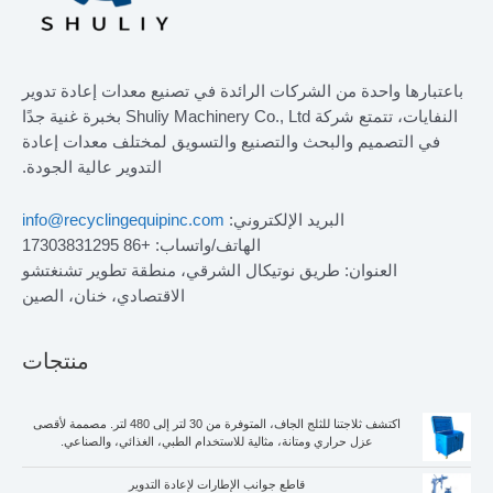
باعتبارها واحدة من الشركات الرائدة في تصنيع معدات إعادة تدوير
النفايات، تتمتع شركة Shuliy Machinery Co., Ltd بخبرة غنية جدًا
في التصميم والبحث والتصنيع والتسويق لمختلف معدات إعادة
التدوير عالية الجودة.
البريد الإلكتروني:
info@recyclingequipinc.com
الهاتف/واتساب: +86 17303831295
العنوان: طريق نوتيكال الشرقي، منطقة تطوير تشنغتشو
الاقتصادي، خنان، الصين
منتجات
اكتشف ثلاجتنا للثلج الجاف، المتوفرة من 30 لتر إلى 480 لتر. مصممة لأقصى
عزل حراري ومتانة، مثالية للاستخدام الطبي، الغذائي، والصناعي.
قاطع جوانب الإطارات لإعادة التدوير