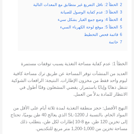
2
الخطأ 2: ناقل التفريغ غير متطابق مع المعدات التالية
3
الخطأ 3: عدم كفاية الوصول للصيانة
4
الخطأ 4: وضع جمع الغبار بشكل سيء
5
الخطأ 5: موقع لوحة الكهرباء السيء
6
قائمة فحص التخطيط
7
خاتمة
الخطأ 1: عدم كفاية مساحة التغذية يسبب توقفات مستمرة
العديد من المنشآت توفر المساحة عن طريق ترك مساحة كافية
ليوم واحد فقط من مخزون الإطارات. النتيجة: الرافعات الشوكية
تتنقل ذهابًا وإيابًا باستمرار. يقضي المشغلون وقتًا أطول في
الانتظار للمادة بدلاً من العمل.
النهج الأفضل: حجز منطقة التغذية لمدة ثلاثة أيام على الأقل من
المواد الخام. بالنسبة لـ SL-1200 الذي يعالج 40 طن يوميًا، تحتاج
إلى تخزين 120 طن. مع 8-10 إطارات لكل طن، يتطلب ذلك
مساحة تخزين من 1,000-1,200 متر مربع للتكديس.