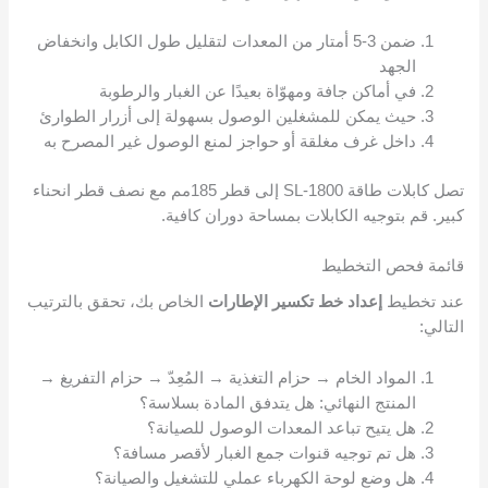
ضمن 3-5 أمتار من المعدات لتقليل طول الكابل وانخفاض
الجهد
في أماكن جافة ومهوّاة بعيدًا عن الغبار والرطوبة
حيث يمكن للمشغلين الوصول بسهولة إلى أزرار الطوارئ
داخل غرف مغلقة أو حواجز لمنع الوصول غير المصرح به
تصل كابلات طاقة SL-1800 إلى قطر 185مم مع نصف قطر انحناء
كبير. قم بتوجيه الكابلات بمساحة دوران كافية.
قائمة فحص التخطيط
عند تخطيط
إعداد خط تكسير الإطارات
الخاص بك، تحقق بالترتيب
التالي:
المواد الخام → حزام التغذية → المُعِدّ → حزام التفريغ →
المنتج النهائي: هل يتدفق المادة بسلاسة؟
هل يتيح تباعد المعدات الوصول للصيانة؟
هل تم توجيه قنوات جمع الغبار لأقصر مسافة؟
هل وضع لوحة الكهرباء عملي للتشغيل والصيانة؟