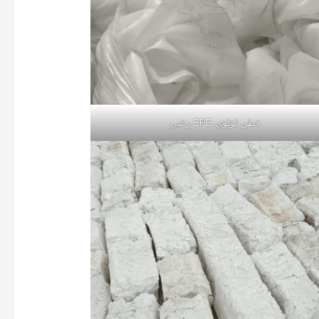
قطن لؤلؤي EPE زغبي