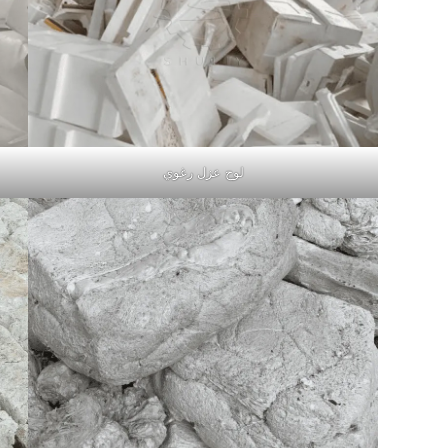
لوح عزل رغوي