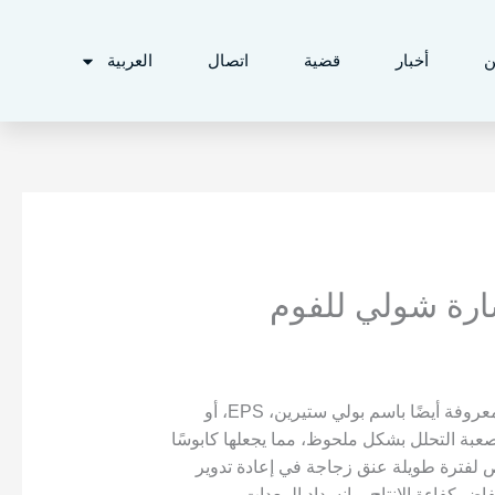
ن
أخبار
قضية
اتصال
العربية
ارة شولي للفوم
في صناعة إعادة تدوير البلاستيك، تشكل رغوة البلاستيك (المعروفة أيضًا باسم بولي ستيرين، EPS، أو
وصعبة التحلل بشكل ملحوظ، مما يجعلها كابوسًا
ص لفترة طويلة عنق زجاجة في إعادة تدوير
فاض كفاءة الإنتاج، وانسداد المعدات.