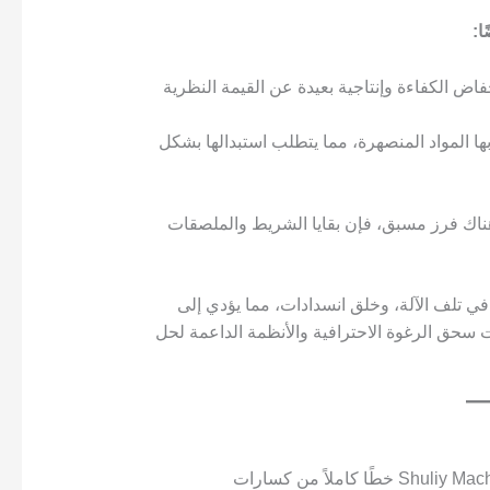
ا:
اض الكفاءة وإنتاجية بعيدة عن القيمة النظرية
ا المواد المنصهرة، مما يتطلب استبدالها بشكل
 هناك فرز مسبق، فإن بقايا الشريط والملصقات
 تلف الآلة، وخلق انسدادات، مما يؤدي إلى
 سحق الرغوة الاحترافية والأنظمة الداعمة لحل
إدراكًا لنقاط الضعف هذه في الصناعة، طورت شركة Shuliy Machinery خطًا كاملاً من كسارات