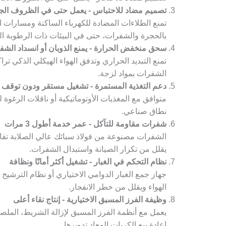
تصميم مضاد للاحتباس - يعمل حتى في الظروف الج
تمنع الطلاءات المضادة للكهرباء الساكنة ومسارات ا
بالحجرة والشفرات، حتى في البيئات ذات الرطوبة المنخ
سحق منخفض الحرارة - يمنع الذوبان أو انسداد الشف
الشفرات بمواد لزجة.
دعم التغذية المستمرة - تشغيل مستقر ودون توقف
متوافق مع المغذيات الأوتوماتيكية أو ناقلات الرغو
نطاق صناعي.
شفرات مقاومة للتآكل - عمر خدمة أطول 3 مرات
الشفرات مصنوعة من فولاذ سبائك عالي الصلابة تقاو
يقلل من تكرار الصيانة واستبدال الشفرات.
نظام التحكم في الغبار - تشغيل أكثر أمانًا ونظافة
الهواء ويقلل من خطر الانفجار.
وظيفة الفرز المسبق الاختيارية - إنتاج نقاء أعلى
يعمل مع أنظمة الفرز المسبق لإزالة الشريط، الملص
إعادة بيع الكريات المعاد تدويرها.