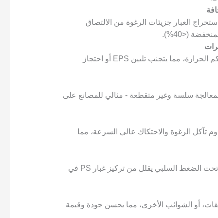
افة
ستخراج الغبار جزيئات الرغوة من الالتصاق
فضة (<40%).
رات
تمنع التبديد الحراري وتدفق الهواء الهيكلي الذكي تراكم الحرارة، مما يتجنب تليين EPS أو احتجاز
ة لمعالجة سلسة وغير متقطعة - مثالي للمصانع على
م تآكل الرغوة والاحتكاك عالي السرعة، مما
جهاز جمع الغبار الدوامي الاختياري أو نظام الترشيح تحت الضغط السلبي يقلل من تركيز غبار PS في
قات، أو الشوائب الأخرى، مما يحسن جودة وقيمة