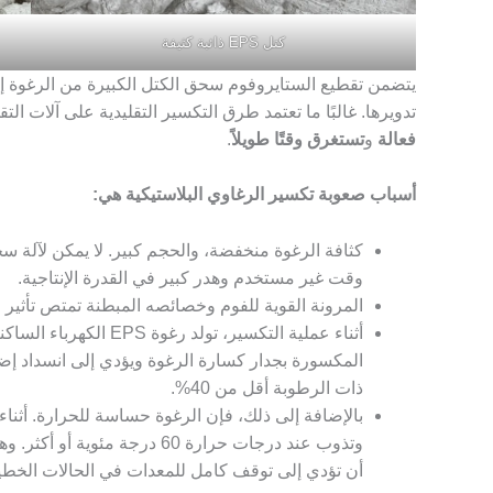
كتل EPS ذائبة كثيفة
يتضمن تقطيع الستايروفوم سحق الكتل الكبيرة من الرغوة إ
تدويرها. غالبًا ما تعتمد طرق التكسير التقليدية على آلات الت
فعالة
و
تستغرق وقتًا طويلاً
.
أسباب صعوبة تكسير الرغاوي البلاستيكية هي:
كثافة الرغوة منخفضة، والحجم كبير. لا يمكن لآلة سحق
وقت غير مستخدم وهدر كبير في القدرة الإنتاجية.
المرونة القوية للفوم وخصائصه المبطنة تمتص تأثير 
أثناء عملية التكسير، تول
المكسورة بجدار كسارة الرغوة ويؤدي إلى انسداد إ
ذات الرطوبة أقل من 40%.
بالإضافة إلى ذلك، فإن الرغوة حساسة للحرارة. أثنا
وتذوب عند درجات حرارة 60 درجة
أن تؤدي إلى توقف كامل للمعدات في الحالات الخطي