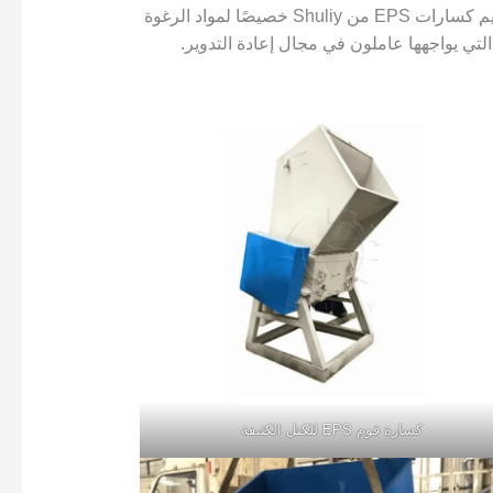
. تم تصميم كسارات EPS من Shuliy خصيصًا لمواد الرغوة
كسارة فوم EPS للكتل الكثيفة