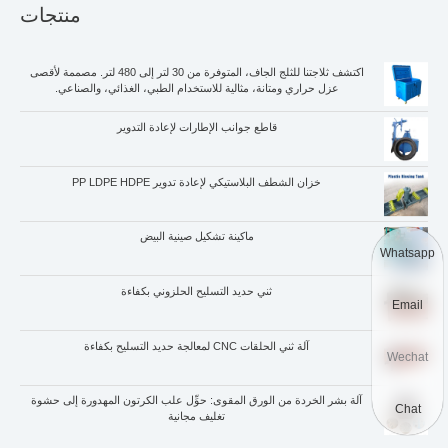
منتجات
اكتشف ثلاجتنا للثلج الجاف، المتوفرة من 30 لتر إلى 480 لتر. مصممة لأقصى
عزل حراري ومتانة، مثالية للاستخدام الطبي، الغذائي، والصناعي.
قاطع جوانب الإطارات لإعادة التدوير
خزان الشطف البلاستيكي لإعادة تدوير PP LDPE HDPE
ماكينة تشكيل صينية البيض
Whatsapp
ثني حديد التسليح الحلزوني بكفاءة
Email
آلة ثني الحلقات CNC لمعالجة حديد التسليح بكفاءة
Wechat
آلة بشر الخردة من الورق المقوى: حوِّل علب الكرتون المهدورة إلى حشوة
Chat
تغليف مجانية