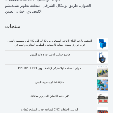
العنوان: طريق نوتيكال الشرقي، منطقة تطوير تشنغتشو
الاقتصادي، خنان، الصين
منتجات
اكتشف ثلاجتنا للثلج الجاف، المتوفرة من 30 لتر إلى 480 لتر. مصممة لأقصى
عزل حراري ومتانة، مثالية للاستخدام الطبي، الغذائي، والصناعي.
قاطع جوانب الإطارات لإعادة التدوير
خزان الشطف البلاستيكي لإعادة تدوير PP LDPE HDPE
ماكينة تشكيل صينية البيض
ثني حديد التسليح الحلزوني بكفاءة
آلة ثني الحلقات CNC لمعالجة حديد التسليح بكفاءة