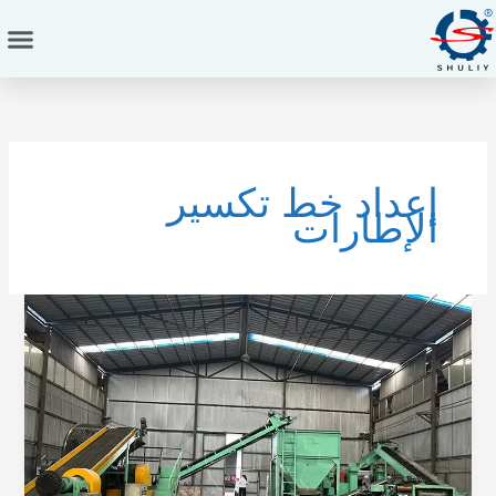
خطي
لى
لمحتوى
إعداد خط تكسير
الإطارات
5
أخطاء
في
التخطيط
تقتل
كفاءة
خط
التكسير