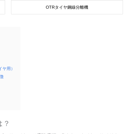
OTRタイヤ鋼線分離機
）
タイヤ用）
徴
は？