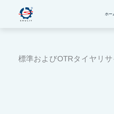
内
容
ホー
を
ス
キ
ッ
プ
標準およびOTRタイヤリ